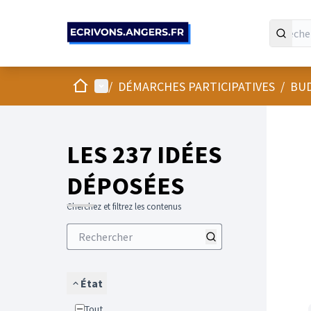
Panneau de gestion des cookies
Accueil
Menu principal
/
DÉMARCHES PARTICIPATIVES
/
BUD
LES 237 IDÉES
DÉPOSÉES
Cherchez et filtrez les contenus
État
Tout