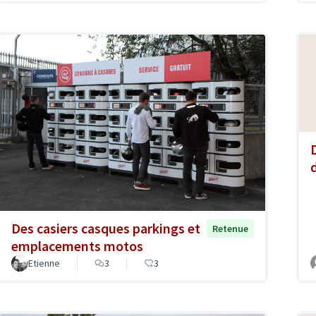
Des casiers casques parkings et
Retenue
emplacements motos
Etienne
3
3