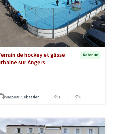
Terrain de hockey et glisse
Retenue
urbaine sur Angers
Marpeau Sébastien
1
6