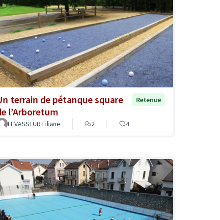
Un terrain de pétanque square
Retenue
de l’Arboretum
LEVASSEUR Liliane
2
4