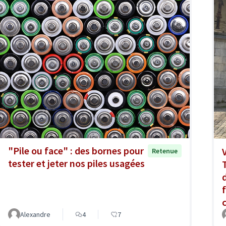
"Pile ou face" : des bornes pour
Retenue
tester et jeter nos piles usagées
Alexandre
4
7