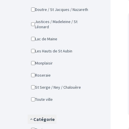
Doutre / St Jacques / Nazareth
Justices / Madeleine / St
Léonard
Lac de Maine
Les Hauts de St Aubin
Monplaisir
Roseraie
St Serge / Ney / Chalouère
Toute ville
Catégorie