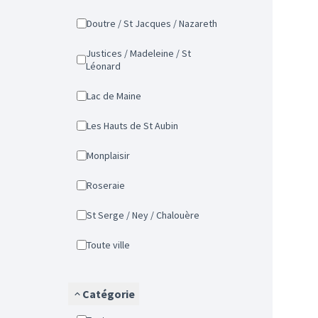
Doutre / St Jacques / Nazareth
Justices / Madeleine / St
Léonard
Lac de Maine
Les Hauts de St Aubin
Monplaisir
Roseraie
St Serge / Ney / Chalouère
Toute ville
Catégorie