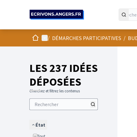
Panneau de gestion des cookies
Accueil
Menu principal
/
DÉMARCHES PARTICIPATIVES
/
BUD
LES 237 IDÉES
DÉPOSÉES
Cherchez et filtrez les contenus
État
Tout