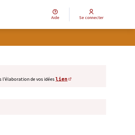
Aide
Se connecter
s l’élaboration de vos idées
lien
(S'ouvre dans un nouve