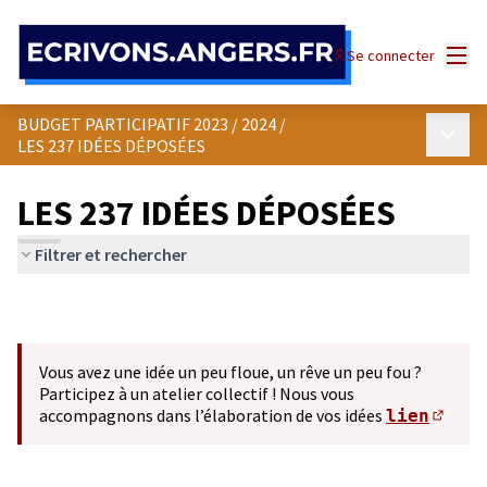
Panneau de gestion des cookies
Menu
Se connecter
BUDGET PARTICIPATIF 2023 / 2024
/
Menu p
LES 237 IDÉES DÉPOSÉES
LES 237 IDÉES DÉPOSÉES
Filtrer et rechercher
Vous avez une idée un peu floue, un rêve un peu fou ?
Participez à un atelier collectif ! Nous vous
accompagnons dans l’élaboration de vos idées
lien
(S'ou