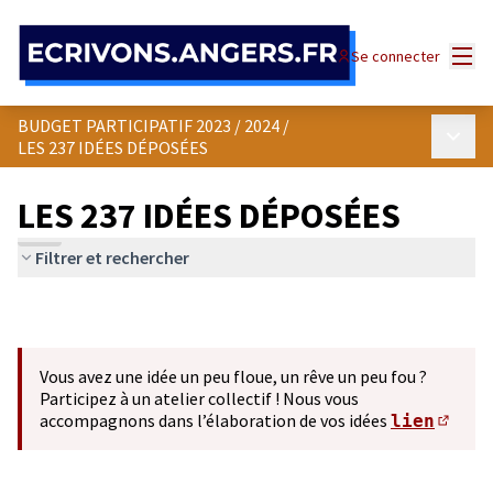
Panneau de gestion des cookies
Menu
Se connecter
BUDGET PARTICIPATIF 2023 / 2024
/
Menu p
LES 237 IDÉES DÉPOSÉES
LES 237 IDÉES DÉPOSÉES
Filtrer et rechercher
Vous avez une idée un peu floue, un rêve un peu fou ?
Participez à un atelier collectif ! Nous vous
accompagnons dans l’élaboration de vos idées
lien
(S'ou