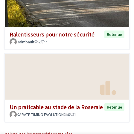
Ralentisseurs pour notre sécurité
Retenue
Raimbault
2
7
Un praticable au stade de la Roseraie
Retenue
KARATE TIMING EVOLUTION
0
1
Voir toutes les propositions retirées