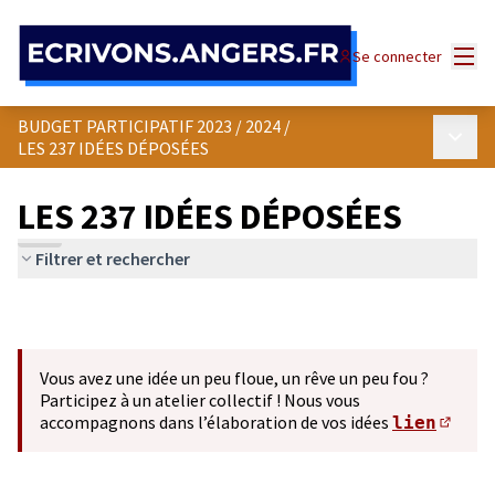
Panneau de gestion des cookies
Menu
Se connecter
BUDGET PARTICIPATIF 2023 / 2024
/
Menu p
LES 237 IDÉES DÉPOSÉES
LES 237 IDÉES DÉPOSÉES
Filtrer et rechercher
Vous avez une idée un peu floue, un rêve un peu fou ?
Participez à un atelier collectif ! Nous vous
accompagnons dans l’élaboration de vos idées
lien
(S'ou