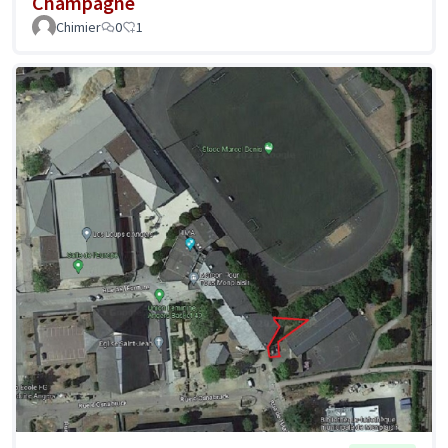
Champagne
Chimier
0
1