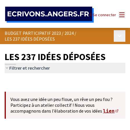
Panneau de gestion des cookies
Menu
Se connecter
BUDGET PARTICIPATIF 2023 / 2024
/
Menu p
LES 237 IDÉES DÉPOSÉES
LES 237 IDÉES DÉPOSÉES
Filtrer et rechercher
Vous avez une idée un peu floue, un rêve un peu fou ?
Participez à un atelier collectif ! Nous vous
accompagnons dans l’élaboration de vos idées
lien
(S'ou