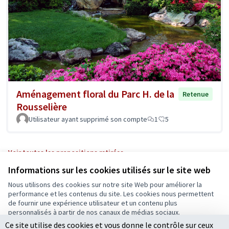
Aménagement floral du Parc H. de la
Retenue
Rousselière
Utilisateur ayant supprimé son compte
1
5
Voir toutes les propositions retirées
Informations sur les cookies utilisés sur le site web
Nous utilisons des cookies sur notre site Web pour améliorer la
Conditions d'utilisation
performance et les contenus du site. Les cookies nous permettent
Paramètres des cookies
de fournir une expérience utilisateur et un contenu plus
Ecrivons Angers sur X
Ecrivons Angers sur Facebook
personnalisés à partir de nos canaux de médias sociaux.
(Lien externe)
(Lien externe)
Ce site utilise des cookies et vous donne le contrôle sur ceux
Tout accepter