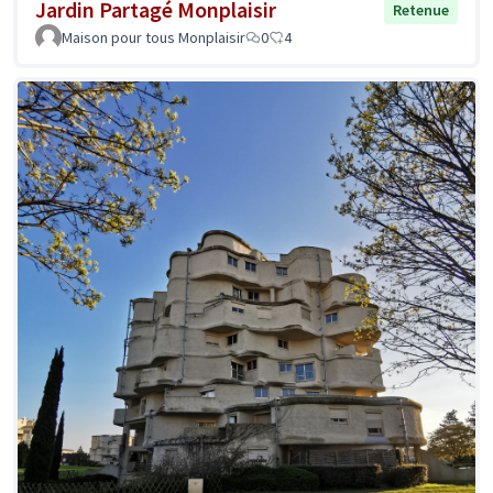
Jardin Partagé Monplaisir
Retenue
Maison pour tous Monplaisir
0
4