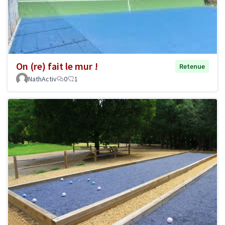
On (re) fait le mur !
Retenue
NathActiv
0
1