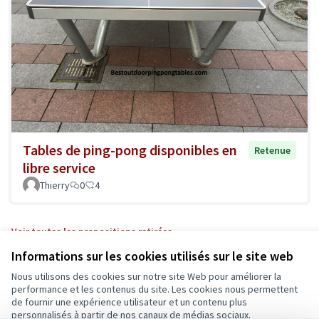
Tables de ping-pong disponibles en
Retenue
libre service
Thierry
0
4
Voir toutes les propositions retirées
Informations sur les cookies utilisés sur le site web
Nous utilisons des cookies sur notre site Web pour améliorer la
Conditions d'utilisation
performance et les contenus du site. Les cookies nous permettent
Paramètres des cookies
de fournir une expérience utilisateur et un contenu plus
Ecrivons Angers sur X
Ecrivons Angers sur Facebook
personnalisés à partir de nos canaux de médias sociaux.