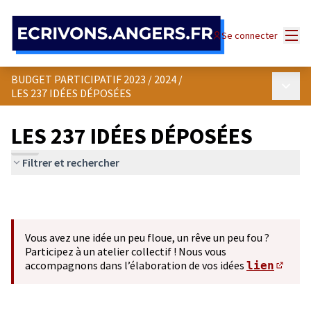
Panneau de gestion des cookies
Menu
Se connecter
BUDGET PARTICIPATIF 2023 / 2024
/
Menu p
LES 237 IDÉES DÉPOSÉES
LES 237 IDÉES DÉPOSÉES
Filtrer et rechercher
Vous avez une idée un peu floue, un rêve un peu fou ?
Participez à un atelier collectif ! Nous vous
accompagnons dans l’élaboration de vos idées
lien
(S'ou