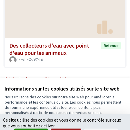
Des collecteurs d'eau avec point
Retenue
d'eau pour les animaux
Camille
3
10
Voir toutes les propositions retirées
Informations sur les cookies utilisés sur le site web
Nous utilisons des cookies sur notre site Web pour améliorer la
Conditions d'utilisation
performance et les contenus du site. Les cookies nous permettent
Paramètres des cookies
de fournir une expérience utilisateur et un contenu plus
Ecrivons Angers sur X
Ecrivons Angers sur Facebook
personnalisés à partir de nos canaux de médias sociaux.
(Lien externe)
(Lien externe)
Ce site utilise des cookies et vous donne le contrôle sur ceux
Tout accepter
que vous souhaitez activer
Accepter seulement les cookies essentiels