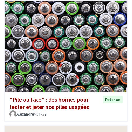
"Pile ou face" : des bornes pour
Retenue
tester et jeter nos piles usagées
Alexandre
4
7