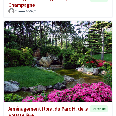
Champagne
Chimier
0
1
Aménagement floral du Parc H. de la
Retenue
Rousselière