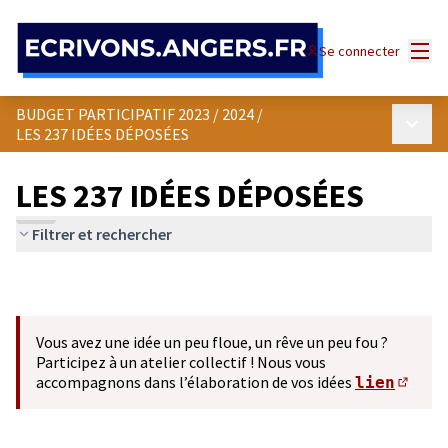
Panneau de gestion des cookies
Menu
Se connecter
BUDGET PARTICIPATIF 2023 / 2024
/
Menu p
LES 237 IDÉES DÉPOSÉES
LES 237 IDÉES DÉPOSÉES
Filtrer et rechercher
Vous avez une idée un peu floue, un rêve un peu fou ?
Participez à un atelier collectif ! Nous vous
accompagnons dans l’élaboration de vos idées
lien
(S'ou