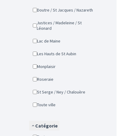
Doutre / St Jacques / Nazareth
Justices / Madeleine / St
Léonard
Lac de Maine
Les Hauts de St Aubin
Monplaisir
Roseraie
St Serge / Ney / Chalouère
Toute ville
Catégorie