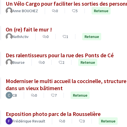
Un Vélo Cargo pour faciliter les sorties des person
Anne BOUCHEZ
0
5
Retenue
On (re) fait le mur !
NathActiv
0
1
Retenue
Des ralentisseurs pour la rue des Ponts de Cé
Bourse
0
2
Retenue
Moderniser le multi accueil la coccinelle, structur
dans un vieux bâtiment
CB
0
7
Retenue
Exposition photo parc de la Rousselière
Frédérique Revault
0
3
Retenue