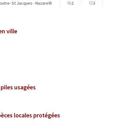
outre- St Jacques - Nazareth
2
3
n ville
s piles usagées
spèces locales protégées