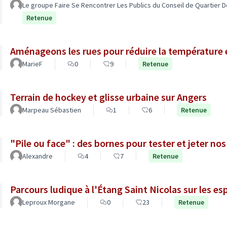
Le groupe Faire Se Rencontrer Les Publics du Conseil de Quartier D
Retenue
Aménageons les rues pour réduire la température e
MarieF
0
9
Retenue
Terrain de hockey et glisse urbaine sur Angers
Marpeau Sébastien
1
6
Retenue
"Pile ou face" : des bornes pour tester et jeter no
Alexandre
4
7
Retenue
Parcours ludique à l'Étang Saint Nicolas sur les e
Leproux Morgane
0
23
Retenue