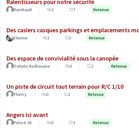
Ralentisseurs pour notre sécurité
Raimbault
2
7
Retenue
Des casiers casques parkings et emplacements m
Etienne
3
3
Retenue
Des espace de convivialité sous la canopée
Trabelsi Radhouane
0
2
Retenue
Un piste de circuit tout terrain pour R/C 1/10
Thierry
0
2
Retenue
Angers ici avant
Patrick 38
0
3
Retenue