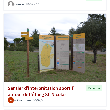
Raimbault
2
7
Sentier d'interprétation sportif
Retenue
autour de l'étang St-Nicolas
W Guinoiseau
0
4