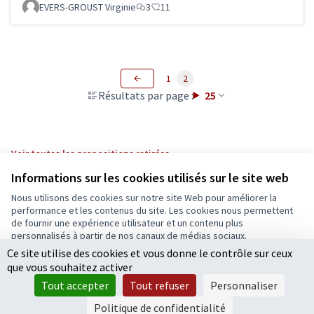
EVERS-GROUST Virginie
3
11
1
2
Résultats par page :
25
Voir toutes les propositions retirées
Informations sur les cookies utilisés sur le site web
Nous utilisons des cookies sur notre site Web pour améliorer la
Conditions d'utilisation
performance et les contenus du site. Les cookies nous permettent
Paramètres des cookies
de fournir une expérience utilisateur et un contenu plus
Ecrivons Angers sur X
Ecrivons Angers sur Facebook
personnalisés à partir de nos canaux de médias sociaux.
(Lien externe)
(Lien externe)
Ce site utilise des cookies et vous donne le contrôle sur ceux
Tout accepter
que vous souhaitez activer
Accepter seulement les cookies essentiels
Tout accepter
Tout refuser
Personnaliser
Licence Cre
(Lien extern
Paramètres
(Lien externe)
Site réalisé grâce au
logiciel libre Decidim
.
Politique de confidentialité
(Lien externe)