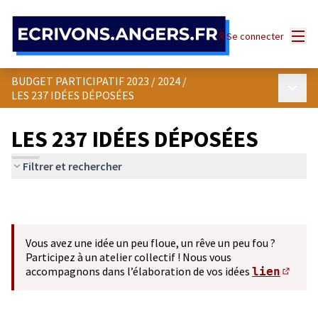
Panneau de gestion des cookies
Menu
Se connecter
BUDGET PARTICIPATIF 2023 / 2024
/
Menu p
LES 237 IDÉES DÉPOSÉES
LES 237 IDÉES DÉPOSÉES
Filtrer et rechercher
Vous avez une idée un peu floue, un rêve un peu fou ?
Participez à un atelier collectif ! Nous vous
accompagnons dans l’élaboration de vos idées
lien
(S'ou