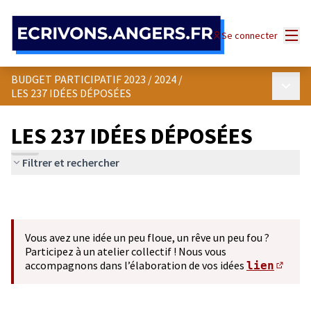
Panneau de gestion des cookies
Menu
Se connecter
BUDGET PARTICIPATIF 2023 / 2024
/
Menu p
LES 237 IDÉES DÉPOSÉES
LES 237 IDÉES DÉPOSÉES
Filtrer et rechercher
Vous avez une idée un peu floue, un rêve un peu fou ?
Participez à un atelier collectif ! Nous vous
accompagnons dans l’élaboration de vos idées
lien
(S'ou