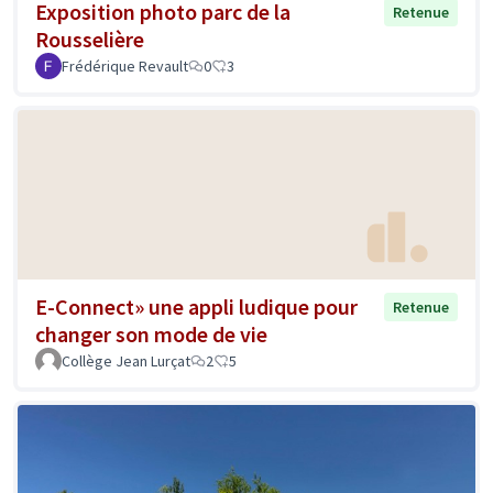
Exposition photo parc de la
Retenue
Rousselière
Frédérique Revault
0
3
E-Connect» une appli ludique pour
Retenue
changer son mode de vie
Collège Jean Lurçat
2
5