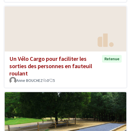
Un Vélo Cargo pour faciliter les
Retenue
sorties des personnes en fauteuil
roulant
Anne BOUCHEZ
0
5