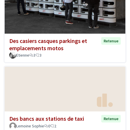
Des casiers casques parkings et
Retenue
emplacements motos
Etienne
3
3
Des bancs aux stations de taxi
Retenue
Lemoine Sophie
0
2