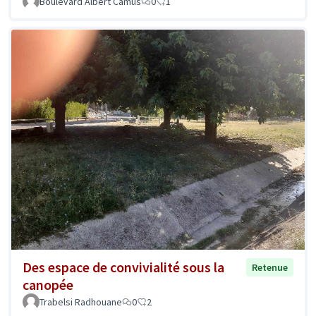
Boulevard Albert Camus
0
1
Des espace de convivialité sous la
Retenue
canopée
Trabelsi Radhouane
0
2