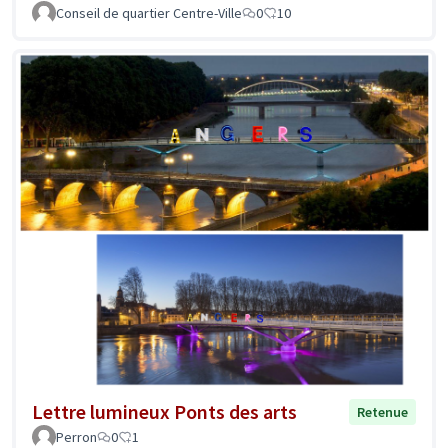
Conseil de quartier Centre-Ville
0
10
Lettre lumineux Ponts des arts
Retenue
Perron
0
1