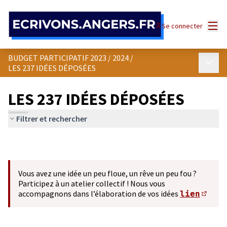
Panneau de gestion des cookies
Menu
Se connecter
BUDGET PARTICIPATIF 2023 / 2024
/
Menu p
LES 237 IDÉES DÉPOSÉES
LES 237 IDÉES DÉPOSÉES
Filtrer et rechercher
Vous avez une idée un peu floue, un rêve un peu fou ?
Participez à un atelier collectif ! Nous vous
accompagnons dans l’élaboration de vos idées
lien
(S'ou