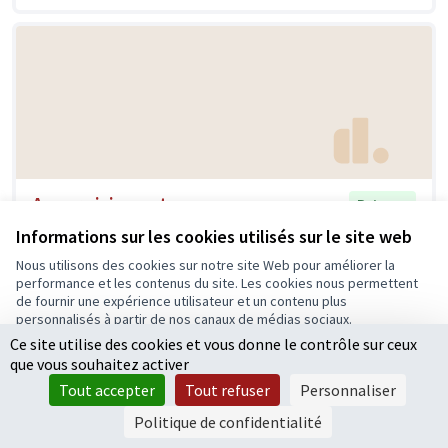
Angers ici avant
Retenue
Patrick 38
0
3
Informations sur les cookies utilisés sur le site web
Nous utilisons des cookies sur notre site Web pour améliorer la
performance et les contenus du site. Les cookies nous permettent
de fournir une expérience utilisateur et un contenu plus
personnalisés à partir de nos canaux de médias sociaux.
Ce site utilise des cookies et vous donne le contrôle sur ceux
Tout accepter
que vous souhaitez activer
Accepter seulement les cookies essentiels
Tout accepter
Tout refuser
Personnaliser
Paramètres
Politique de confidentialité