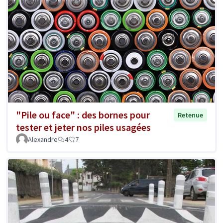
"Pile ou face" : des bornes pour
Retenue
tester et jeter nos piles usagées
Alexandre
4
7