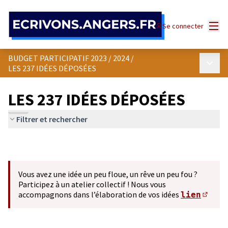
Panneau de gestion des cookies
Menu
Se connecter
BUDGET PARTICIPATIF 2023 / 2024
/
Menu p
LES 237 IDÉES DÉPOSÉES
LES 237 IDÉES DÉPOSÉES
Filtrer et rechercher
Vous avez une idée un peu floue, un rêve un peu fou ?
Participez à un atelier collectif ! Nous vous
accompagnons dans l’élaboration de vos idées
lien
(S'ou