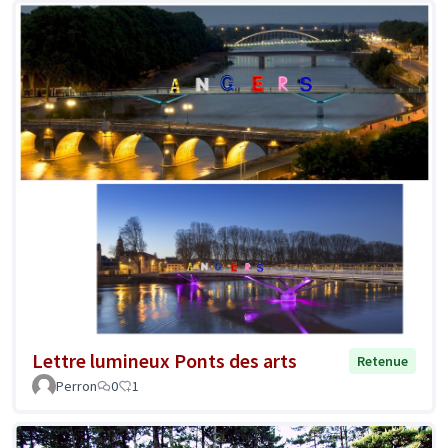
Lettre lumineux Ponts des arts
Retenue
Perron
0
1