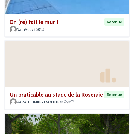
On (re) fait le mur !
Retenue
NathActiv
0
1
Un praticable au stade de la Roseraie
Retenue
KARATE TIMING EVOLUTION
0
1