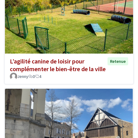
L’agilité canine de loisir pour
Retenue
complémenter le bien-être de la ville
Jenny
0
4