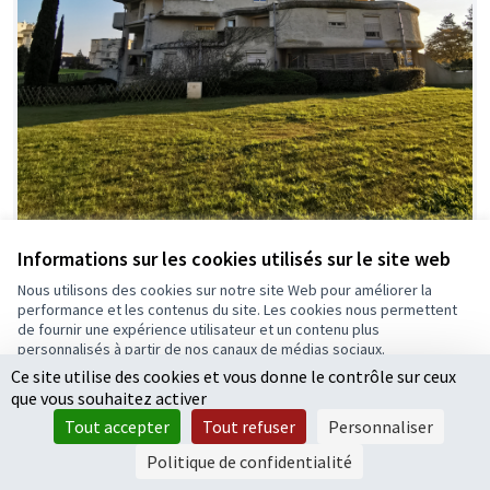
Informations sur les cookies utilisés sur le site web
Nous utilisons des cookies sur notre site Web pour améliorer la
performance et les contenus du site. Les cookies nous permettent
Exposition photo parc de la
Retenue
de fournir une expérience utilisateur et un contenu plus
Rousselière
personnalisés à partir de nos canaux de médias sociaux.
Ce site utilise des cookies et vous donne le contrôle sur ceux
Frédérique Revault
0
3
Tout accepter
que vous souhaitez activer
Accepter seulement les cookies essentiels
Tout accepter
Tout refuser
Personnaliser
Paramètres
Politique de confidentialité