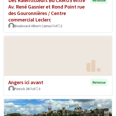
Des Ralentisseurs Bd CAMUS entre
Retenue
Av. René Gasnier et Rond Point rue
des Gouronnières / Centre
commercial Leclerc
Boulevard Albert Camus
0
1
Angers ici avant
Retenue
Patrick 38
0
3