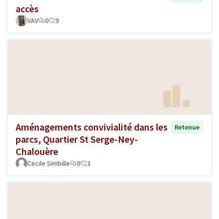
accès
VAV
0
9
Aménagements convivialité dans les
Retenue
parcs, Quartier St Serge-Ney-
Chalouère
Cecile Simbille
0
3