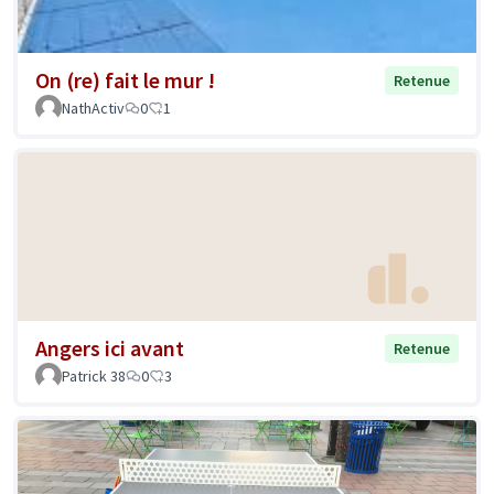
On (re) fait le mur !
Retenue
NathActiv
0
1
Angers ici avant
Retenue
Patrick 38
0
3