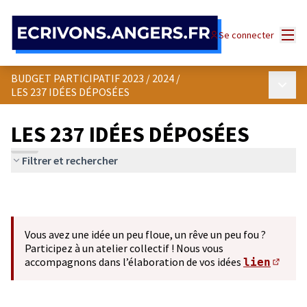
Panneau de gestion des cookies
Menu
Se connecter
BUDGET PARTICIPATIF 2023 / 2024
/
Menu p
LES 237 IDÉES DÉPOSÉES
LES 237 IDÉES DÉPOSÉES
Filtrer et rechercher
Vous avez une idée un peu floue, un rêve un peu fou ?
Participez à un atelier collectif ! Nous vous
accompagnons dans l’élaboration de vos idées
lien
(S'ou