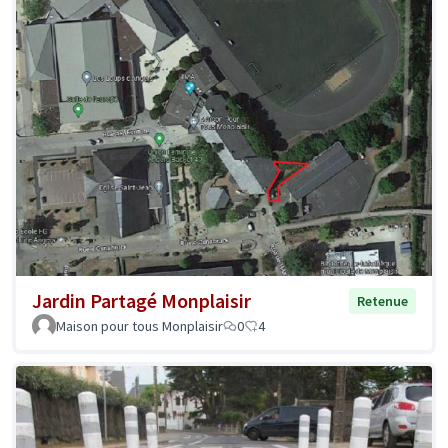
Jardin Partagé Monplaisir
Retenue
Maison pour tous Monplaisir
0
4