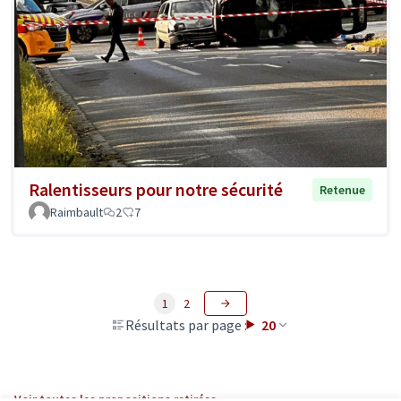
Ralentisseurs pour notre sécurité
Retenue
Raimbault
2
7
1
2
Résultats par page :
20
Voir toutes les propositions retirées