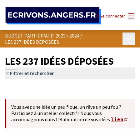
Panneau de gestion des cookies
Menu
Se connecter
BUDGET PARTICIPATIF 2023 / 2024
/
Menu p
LES 237 IDÉES DÉPOSÉES
LES 237 IDÉES DÉPOSÉES
Filtrer et rechercher
Vous avez une idée un peu floue, un rêve un peu fou ?
Participez à un atelier collectif ! Nous vous
accompagnons dans l’élaboration de vos idées
lien
(S'ou