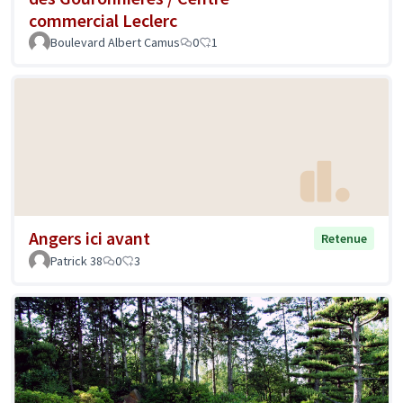
commercial Leclerc
Boulevard Albert Camus
0
1
Angers ici avant
Retenue
Patrick 38
0
3