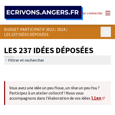
Panneau de gestion des cookies
Menu
Se connecter
BUDGET PARTICIPATIF 2023 / 2024
/
Menu p
LES 237 IDÉES DÉPOSÉES
LES 237 IDÉES DÉPOSÉES
Filtrer et rechercher
Vous avez une idée un peu floue, un rêve un peu fou ?
Participez à un atelier collectif ! Nous vous
accompagnons dans l’élaboration de vos idées
lien
(S'ou