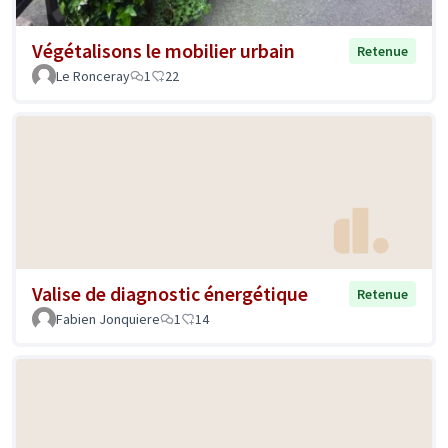
Végétalisons le mobilier urbain
Retenue
Le Ronceray
1
22
Valise de diagnostic énergétique
Retenue
Fabien Jonquiere
1
14