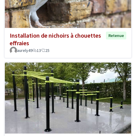
Installation de nichoirs à chouettes
Retenue
effraies
aurely49
13
25