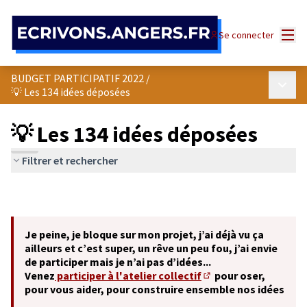
Panneau de gestion des cookies
Menu
Se connecter
BUDGET PARTICIPATIF 2022
/
Menu p
💡 Les 134 idées déposées
💡 Les 134 idées déposées
Filtrer et rechercher
Je peine, je bloque sur mon projet, j’ai déjà vu ça
ailleurs et c’est super, un rêve un peu fou, j’ai envie
de participer mais je n’ai pas d’idées...
Venez
participer à l'atelier collectif
pour oser,
(S'ouvre dans un nouve
pour vous aider, pour construire ensemble nos idées