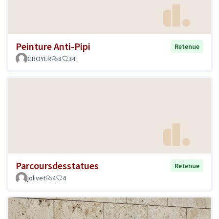
Peinture Anti-Pipi
Retenue
GROYER
8
34
Parcoursdesstatues
Retenue
jolivet
4
4