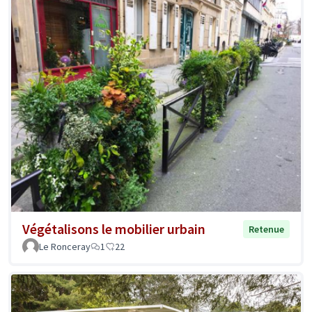
Végétalisons le mobilier urbain
Retenue
Le Ronceray
1
22