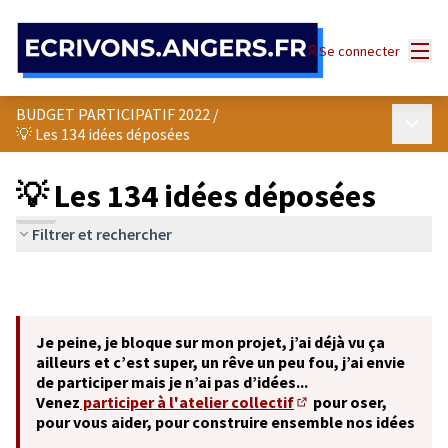
Panneau de gestion des cookies
Menu
Se connecter
BUDGET PARTICIPATIF 2022
/
Menu p
💡 Les 134 idées déposées
💡 Les 134 idées déposées
Filtrer et rechercher
Je peine, je bloque sur mon projet, j’ai déjà vu ça
ailleurs et c’est super, un rêve un peu fou, j’ai envie
de participer mais je n’ai pas d’idées...
Venez
participer à l'atelier collectif
pour oser,
(S'ouvre dans un nouve
pour vous aider, pour construire ensemble nos idées