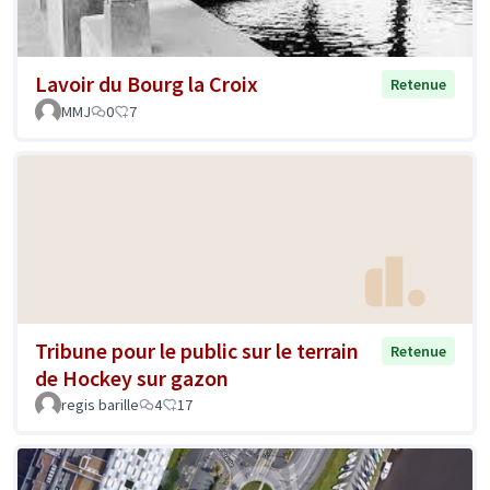
Lavoir du Bourg la Croix
Retenue
MMJ
0
7
Tribune pour le public sur le terrain
Retenue
de Hockey sur gazon
regis barille
4
17