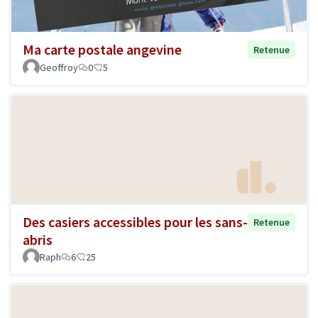
Ma carte postale angevine
Retenue
Geoffroy
0
5
Des casiers accessibles pour les sans-
Retenue
abris
Raph
6
25