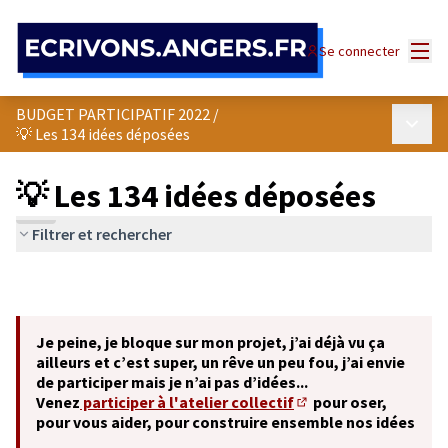
Panneau de gestion des cookies
Menu
Se connecter
BUDGET PARTICIPATIF 2022
/
Menu p
💡 Les 134 idées déposées
💡 Les 134 idées déposées
Filtrer et rechercher
Je peine, je bloque sur mon projet, j’ai déjà vu ça
ailleurs et c’est super, un rêve un peu fou, j’ai envie
de participer mais je n’ai pas d’idées...
Venez
participer à l'atelier collectif
pour oser,
(S'ouvre dans un nouve
pour vous aider, pour construire ensemble nos idées