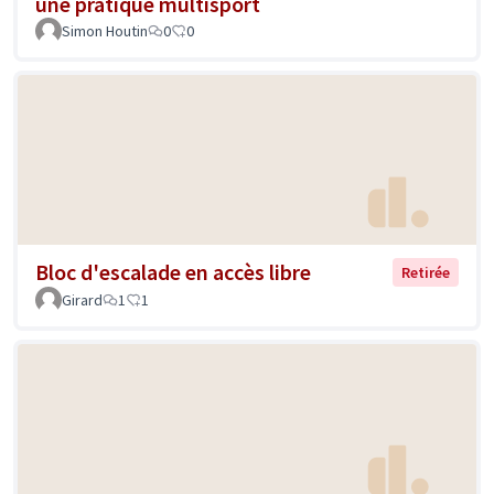
une pratique multisport
Simon Houtin
0
0
Bloc d'escalade en accès libre
Retirée
Girard
1
1