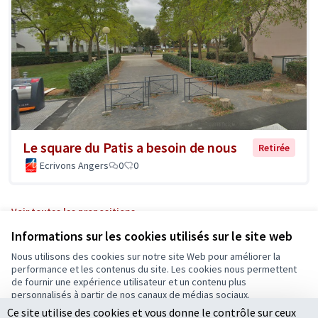
Le square du Patis a besoin de nous
Retirée
Ecrivons Angers
0
0
Voir toutes les propositions
Informations sur les cookies utilisés sur le site web
Nous utilisons des cookies sur notre site Web pour améliorer la
Conditions d'utilisation
performance et les contenus du site. Les cookies nous permettent
Paramètres des cookies
de fournir une expérience utilisateur et un contenu plus
Ecrivons Angers sur X
Ecrivons Angers sur Facebook
personnalisés à partir de nos canaux de médias sociaux.
(Lien externe)
(Lien externe)
Ce site utilise des cookies et vous donne le contrôle sur ceux
Tout accepter