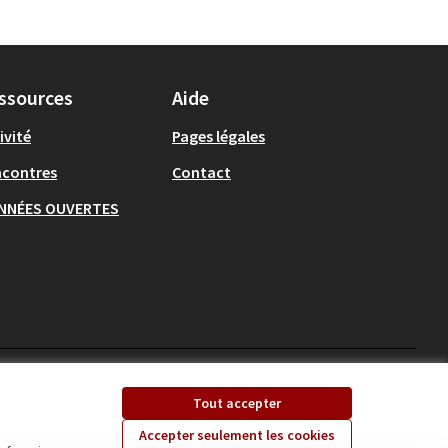
ssources
Aide
ivité
Pages légales
ncontres
Contact
NNÉES OUVERTES
Ecrivons Angers sur X
Ecrivons Angers sur
Tout accepter
(Lien externe)
(Lien externe)
Accepter seulement les cookies