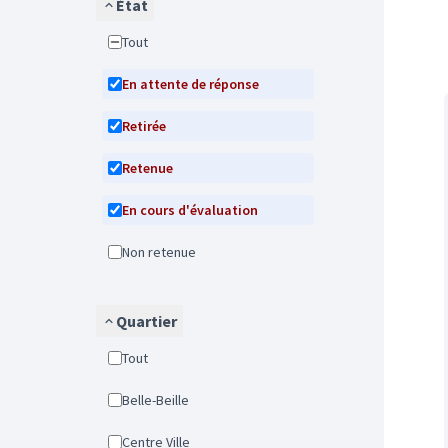
État
Tout
En attente de réponse
Retirée
Retenue
En cours d'évaluation
Non retenue
Quartier
Tout
Belle-Beille
Centre Ville