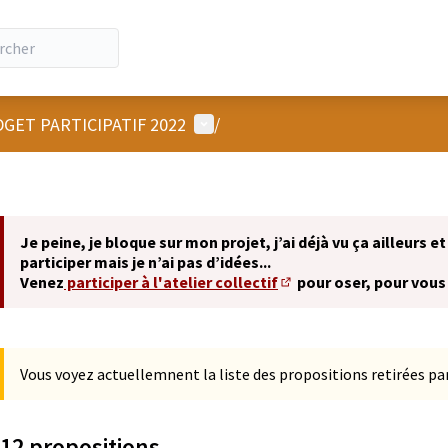
Menu utilisateur
GET PARTICIPATIF 2022
/
Je peine, je bloque sur mon projet, j’ai déjà vu ça ailleurs et
participer mais je n’ai pas d’idées...
Venez
participer à l'atelier collectif
pour oser, pour vous
(S'ouvre dans un nouvel 
Vous voyez actuellemnent la liste des propositions retirées par
12 propositions