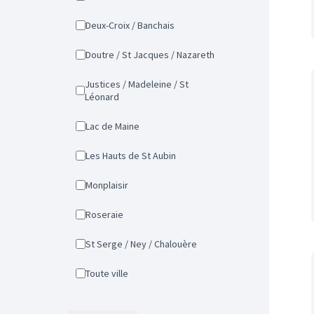
Deux-Croix / Banchais
Doutre / St Jacques / Nazareth
Justices / Madeleine / St
Léonard
Lac de Maine
Les Hauts de St Aubin
Monplaisir
Roseraie
St Serge / Ney / Chalouère
Toute ville