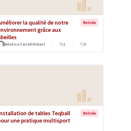
Améliorer la qualité de notre
Retirée
environnement grâce aux
abeilles
Béatrice Farrell-Robert
1
0
Installation de tables Teqball
Retirée
pour une pratique multisport