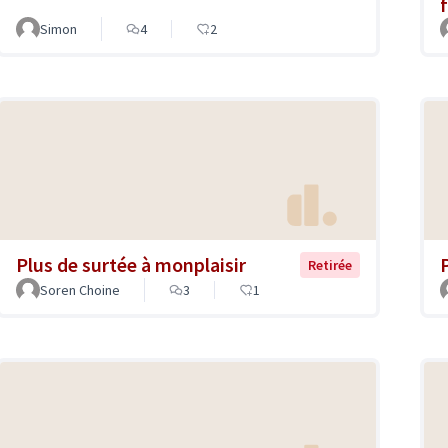
f
Simon
4
2
Plus de surtée à monplaisir
Retirée
Soren Choine
3
1