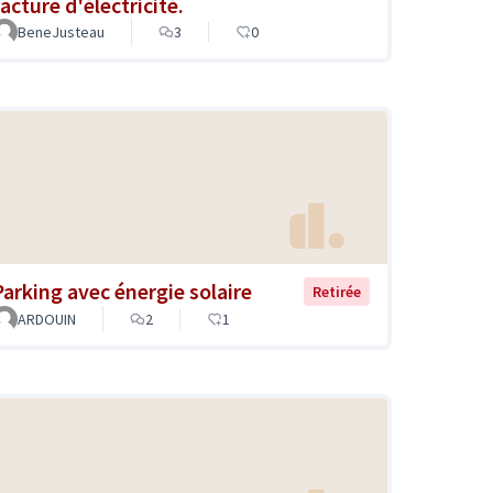
acture d'électricité.
BeneJusteau
3
0
Parking avec énergie solaire
Retirée
ARDOUIN
2
1