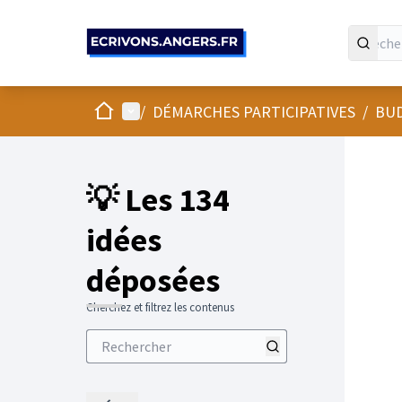
Panneau de gestion des cookies
Accueil
Menu principal
/
DÉMARCHES PARTICIPATIVES
/
BUD
💡 Les 134
idées
déposées
Cherchez et filtrez les contenus