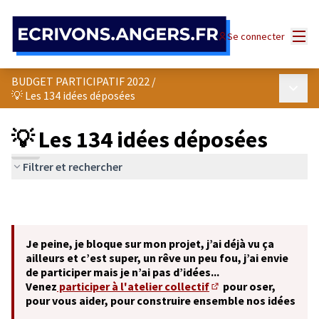
Panneau de gestion des cookies
Menu
Se connecter
BUDGET PARTICIPATIF 2022
/
Menu p
💡 Les 134 idées déposées
💡 Les 134 idées déposées
Filtrer et rechercher
Je peine, je bloque sur mon projet, j’ai déjà vu ça
ailleurs et c’est super, un rêve un peu fou, j’ai envie
de participer mais je n’ai pas d’idées...
Venez
participer à l'atelier collectif
pour oser,
(S'ouvre dans un nouve
pour vous aider, pour construire ensemble nos idées