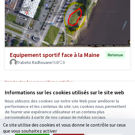
Equipement sportif face à la Maine
Retenue
Trabelsi Radhouane
0
3
Voir toutes les propositions retirées
Informations sur les cookies utilisés sur le site web
Nous utilisons des cookies sur notre site Web pour améliorer la
Conditions d'utilisation
performance et les contenus du site. Les cookies nous permettent
Paramètres des cookies
de fournir une expérience utilisateur et un contenu plus
Ecrivons Angers sur X
Ecrivons Angers sur Facebook
personnalisés à partir de nos canaux de médias sociaux.
(Lien externe)
(Lien externe)
Ce site utilise des cookies et vous donne le contrôle sur ceux
Tout accepter
que vous souhaitez activer
Accepter seulement les cookies essentiels