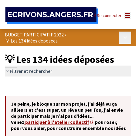
Panneau de gestion des cookies
Menu
Se connecter
BUDGET PARTICIPATIF 2022
/
Menu p
💡 Les 134 idées déposées
💡 Les 134 idées déposées
Filtrer et rechercher
Je peine, je bloque sur mon projet, j’ai déjà vu ça
ailleurs et c’est super, un rêve un peu fou, j’ai envie
de participer mais je n’ai pas d’idées...
Venez
participer à l'atelier collectif
pour oser,
(S'ouvre dans un nouve
pour vous aider, pour construire ensemble nos idées