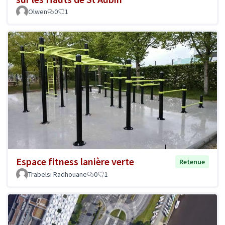
Olwen
0
1
Espace fitness lanière verte
Retenue
Trabelsi Radhouane
0
1