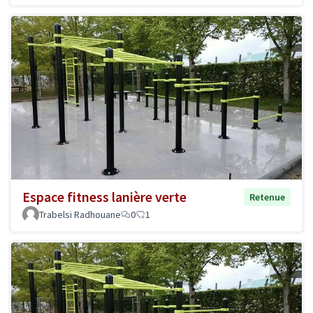
Espace fitness lanière verte
Retenue
Trabelsi Radhouane
0
1