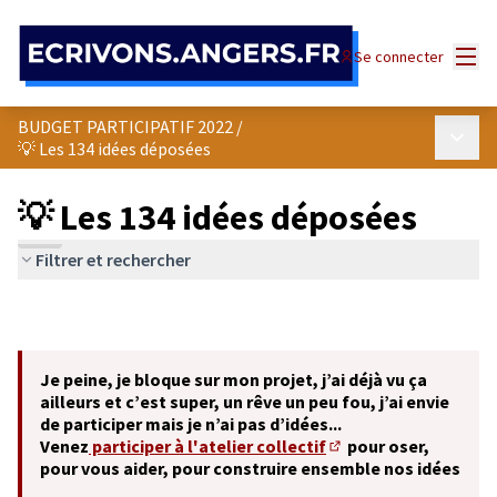
Panneau de gestion des cookies
Menu
Se connecter
BUDGET PARTICIPATIF 2022
/
Menu p
💡 Les 134 idées déposées
💡 Les 134 idées déposées
Filtrer et rechercher
Je peine, je bloque sur mon projet, j’ai déjà vu ça
ailleurs et c’est super, un rêve un peu fou, j’ai envie
de participer mais je n’ai pas d’idées...
Venez
participer à l'atelier collectif
pour oser,
(S'ouvre dans un nouve
pour vous aider, pour construire ensemble nos idées