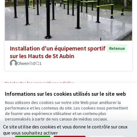
Installation d'un équipement sportif
Retenue
sur les Hauts de St Aubin
Olwen
0
1
Voir toutes les propositions retirées
Informations sur les cookies utilisés sur le site web
Nous utilisons des cookies sur notre site Web pour améliorer la
Conditions d'utilisation
performance et les contenus du site. Les cookies nous permettent
Paramètres des cookies
de fournir une expérience utilisateur et un contenu plus
Ecrivons Angers sur X
Ecrivons Angers sur Facebook
personnalisés à partir de nos canaux de médias sociaux.
(Lien externe)
(Lien externe)
Ce site utilise des cookies et vous donne le contrôle sur ceux
Tout accepter
que vous souhaitez activer
Accepter seulement les cookies essentiels