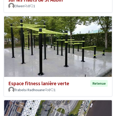
Olwen
0
1
Espace fitness lanière verte
Retenue
Trabelsi Radhouane
0
1