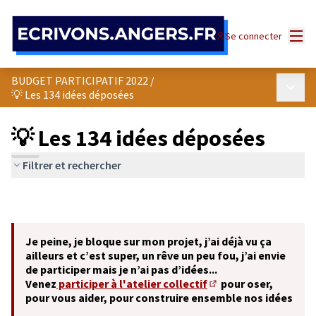
Panneau de gestion des cookies
Menu
Se connecter
BUDGET PARTICIPATIF 2022
/
Menu p
💡 Les 134 idées déposées
💡 Les 134 idées déposées
Filtrer et rechercher
Je peine, je bloque sur mon projet, j’ai déjà vu ça
ailleurs et c’est super, un rêve un peu fou, j’ai envie
de participer mais je n’ai pas d’idées...
Venez
participer à l'atelier collectif
pour oser,
(S'ouvre dans un nouve
pour vous aider, pour construire ensemble nos idées