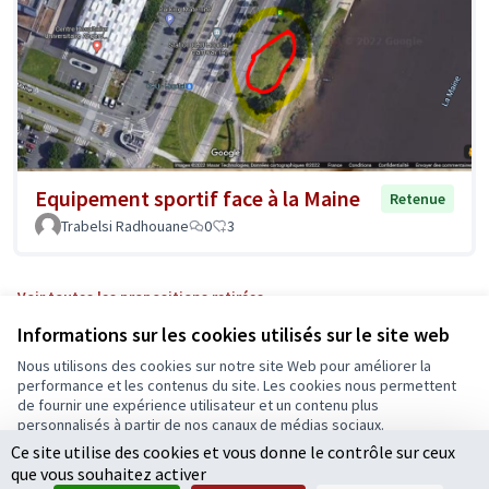
Equipement sportif face à la Maine
Retenue
Trabelsi Radhouane
0
3
Voir toutes les propositions retirées
Informations sur les cookies utilisés sur le site web
Nous utilisons des cookies sur notre site Web pour améliorer la
Conditions d'utilisation
performance et les contenus du site. Les cookies nous permettent
Paramètres des cookies
de fournir une expérience utilisateur et un contenu plus
Ecrivons Angers sur X
Ecrivons Angers sur Facebook
personnalisés à partir de nos canaux de médias sociaux.
(Lien externe)
(Lien externe)
Ce site utilise des cookies et vous donne le contrôle sur ceux
Tout accepter
que vous souhaitez activer
Accepter seulement les cookies essentiels