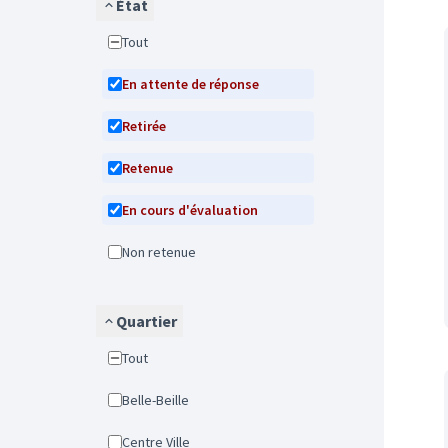
État
Tout
En attente de réponse
Retirée
Retenue
En cours d'évaluation
Non retenue
Quartier
Tout
Belle-Beille
Centre Ville