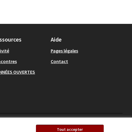
ssources
Aide
ivité
Pages légales
ncontres
Contact
NNÉES OUVERTES
Ecrivons Angers sur X
Ecrivons Angers sur
Tout accepter