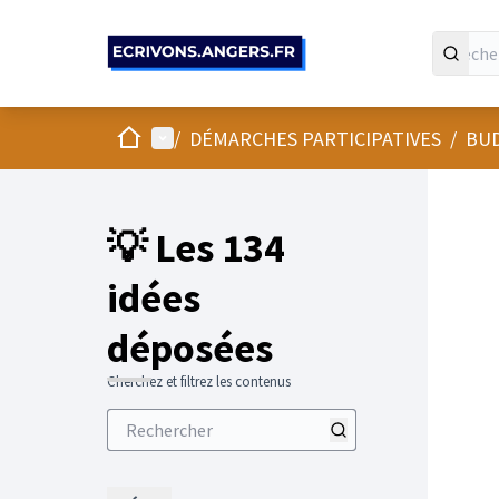
Panneau de gestion des cookies
Accueil
Menu principal
/
DÉMARCHES PARTICIPATIVES
/
BUD
💡 Les 134
idées
déposées
Cherchez et filtrez les contenus