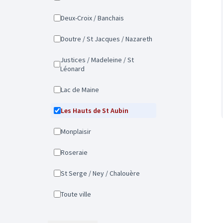
Deux-Croix / Banchais
Doutre / St Jacques / Nazareth
Justices / Madeleine / St
Léonard
Lac de Maine
Les Hauts de St Aubin
Monplaisir
Roseraie
St Serge / Ney / Chalouère
Toute ville