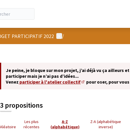
Menu utilisateur
GET PARTICIPATIF 2022
/
Je peine, je bloque sur mon projet, j’ai déjà vu ça ailleurs et
participer mais je n’ai pas d’idées...
Venez
participer à l'atelier collectif
pour oser, pour vous
(S'ouvre dans un nouvel 
3 propositions
Les plus
A-Z
Z-A (alphabétique
Aléatoire
récentes
(alphabétique)
inverse)