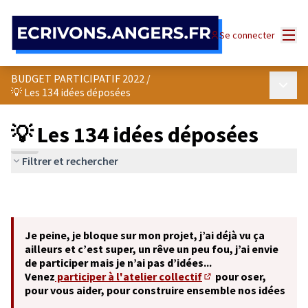
Panneau de gestion des cookies
Menu
Se connecter
BUDGET PARTICIPATIF 2022
/
Menu p
💡 Les 134 idées déposées
💡 Les 134 idées déposées
Filtrer et rechercher
Je peine, je bloque sur mon projet, j’ai déjà vu ça
ailleurs et c’est super, un rêve un peu fou, j’ai envie
de participer mais je n’ai pas d’idées...
Venez
participer à l'atelier collectif
pour oser,
(S'ouvre dans un nouve
pour vous aider, pour construire ensemble nos idées