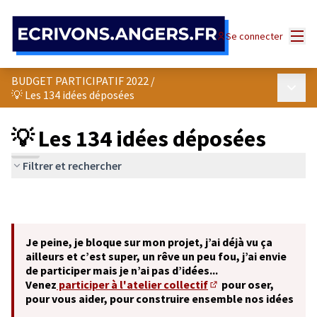
Panneau de gestion des cookies
Menu
Se connecter
BUDGET PARTICIPATIF 2022
/
Menu p
💡 Les 134 idées déposées
💡 Les 134 idées déposées
Filtrer et rechercher
Je peine, je bloque sur mon projet, j’ai déjà vu ça
ailleurs et c’est super, un rêve un peu fou, j’ai envie
de participer mais je n’ai pas d’idées...
Venez
participer à l'atelier collectif
pour oser,
(S'ouvre dans un nouve
pour vous aider, pour construire ensemble nos idées