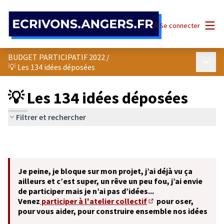
Panneau de gestion des cookies
Menu
Se connecter
BUDGET PARTICIPATIF 2022
/
Menu p
💡 Les 134 idées déposées
💡 Les 134 idées déposées
Filtrer et rechercher
Je peine, je bloque sur mon projet, j’ai déjà vu ça
ailleurs et c’est super, un rêve un peu fou, j’ai envie
de participer mais je n’ai pas d’idées...
Venez
participer à l'atelier collectif
pour oser,
(S'ouvre dans un nouve
pour vous aider, pour construire ensemble nos idées