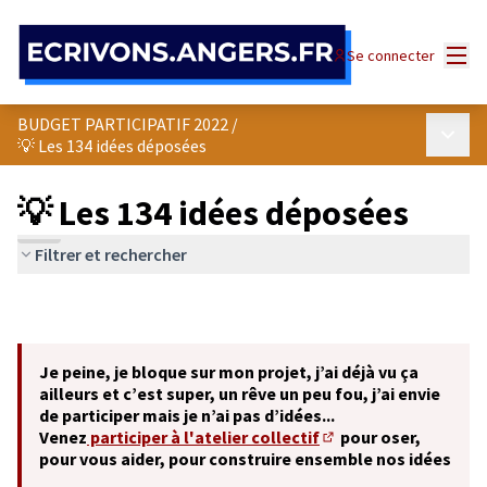
Panneau de gestion des cookies
Menu
Se connecter
BUDGET PARTICIPATIF 2022
/
Menu p
💡 Les 134 idées déposées
💡 Les 134 idées déposées
Filtrer et rechercher
Je peine, je bloque sur mon projet, j’ai déjà vu ça
ailleurs et c’est super, un rêve un peu fou, j’ai envie
de participer mais je n’ai pas d’idées...
Venez
participer à l'atelier collectif
pour oser,
(S'ouvre dans un nouve
pour vous aider, pour construire ensemble nos idées