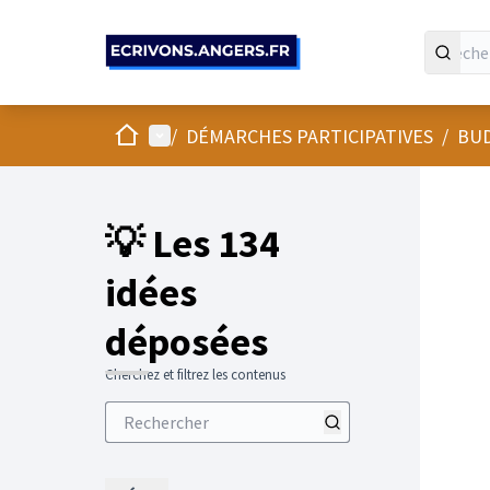
Panneau de gestion des cookies
Accueil
Menu principal
/
DÉMARCHES PARTICIPATIVES
/
BUD
💡 Les 134
idées
déposées
Cherchez et filtrez les contenus