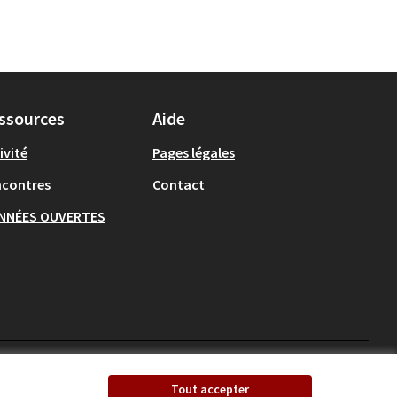
ssources
Aide
ivité
Pages légales
ncontres
Contact
NNÉES OUVERTES
Ecrivons Angers sur X
Ecrivons Angers sur
Tout accepter