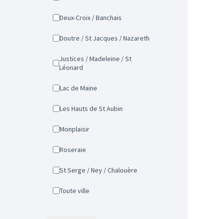
Deux-Croix / Banchais
Doutre / St Jacques / Nazareth
Justices / Madeleine / St
Léonard
Lac de Maine
Les Hauts de St Aubin
Monplaisir
Roseraie
St Serge / Ney / Chalouère
Toute ville