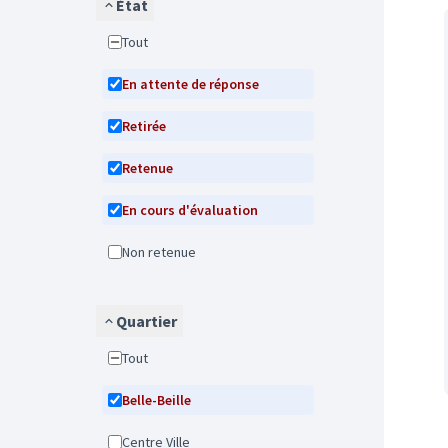
État
Tout
En attente de réponse
Retirée
Retenue
En cours d'évaluation
Non retenue
Quartier
Tout
Belle-Beille
Centre Ville