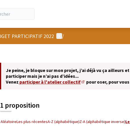
Menu utilisateur
GET PARTICIPATIF 2022
/
Je peine, je bloque sur mon projet, j’ai déjà vu ça ailleurs et
participer mais je n’ai pas d’idées...
Venez
participer à l'atelier collectif
pour oser, pour vous
(S'ouvre dans un nouvel 
1 proposition
Aléatoire
Les plus récentes
A-Z (alphabétique)
Z-A (alphabétique inverse)
Le