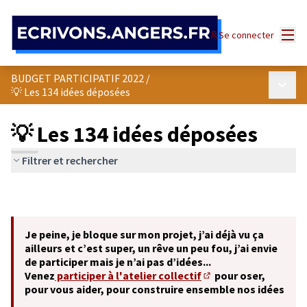
Panneau de gestion des cookies
Menu
Se connecter
BUDGET PARTICIPATIF 2022
/
Menu p
💡 Les 134 idées déposées
💡 Les 134 idées déposées
Filtrer et rechercher
Je peine, je bloque sur mon projet, j’ai déjà vu ça
ailleurs et c’est super, un rêve un peu fou, j’ai envie
de participer mais je n’ai pas d’idées...
Venez
participer à l'atelier collectif
pour oser,
(S'ouvre dans un nouve
pour vous aider, pour construire ensemble nos idées