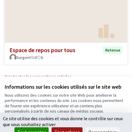
Espace de repos pour tous
Retenue
Surgent
0
6
Voir toutes les propositions retirées
Informations sur les cookies utilisés sur le site web
Nous utilisons des cookies sur notre site Web pour améliorer la
Conditions d'utilisation
performance et les contenus du site. Les cookies nous permettent
Paramètres des cookies
de fournir une expérience utilisateur et un contenu plus
Ecrivons Angers sur X
Ecrivons Angers sur Facebook
personnalisés à partir de nos canaux de médias sociaux.
(Lien externe)
(Lien externe)
Ce site utilise des cookies et vous donne le contrôle sur ceux
Tout accepter
que vous souhaitez activer
Accepter seulement les cookies essentiels