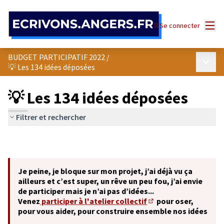
Panneau de gestion des cookies
Menu
Se connecter
BUDGET PARTICIPATIF 2022
/
Menu p
💡 Les 134 idées déposées
💡 Les 134 idées déposées
Filtrer et rechercher
Je peine, je bloque sur mon projet, j’ai déjà vu ça
ailleurs et c’est super, un rêve un peu fou, j’ai envie
de participer mais je n’ai pas d’idées...
Venez
participer à l'atelier collectif
pour oser,
(S'ouvre dans un nouve
pour vous aider, pour construire ensemble nos idées