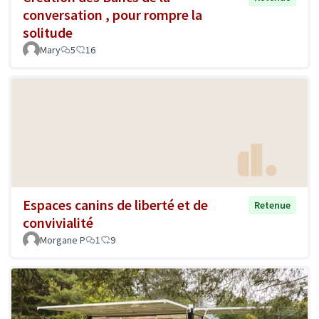
conversation , pour rompre la
solitude
Mary
5
16
Espaces canins de liberté et de
Retenue
convivialité
Morgane P
1
9