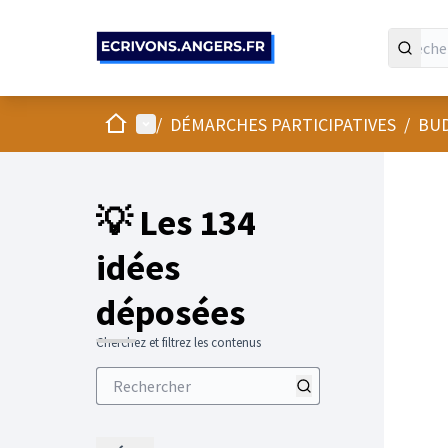
Panneau de gestion des cookies
Accueil
Menu principal
/
DÉMARCHES PARTICIPATIVES
/
BUD
💡 Les 134
idées
déposées
Cherchez et filtrez les contenus