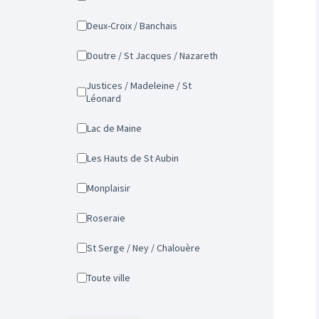
Deux-Croix / Banchais
Doutre / St Jacques / Nazareth
Justices / Madeleine / St
Léonard
Lac de Maine
Les Hauts de St Aubin
Monplaisir
Roseraie
St Serge / Ney / Chalouère
Toute ville