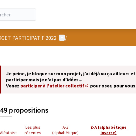
Menu utilisateur
GET PARTICIPATIF 2022
/
Je peine, je bloque sur mon projet, j’ai déjà vu ça ailleurs et
participer mais je n’ai pas d’idées...
Venez
participer à l'atelier collectif
pour oser, pour vous
(S'ouvre dans un nouvel 
49 propositions
Les plus
A-Z
Z-A (alphabétique
Aléatoire
récentes
(alphabétique)
inverse)