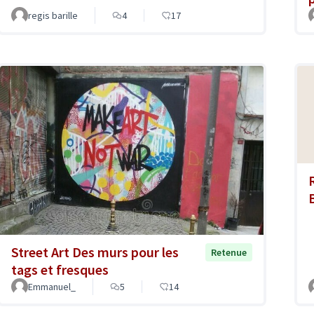
regis barille
4
17
Street Art Des murs pour les
Retenue
tags et fresques
Emmanuel_
5
14