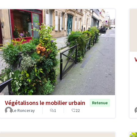
Végétalisons le mobilier urbain
Retenue
Le Ronceray
1
22