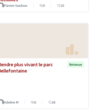
Flavien Guidoux
0
10
Rendre plus vivant le parc
Retenue
Bellefontaine
Adeline M
6
26