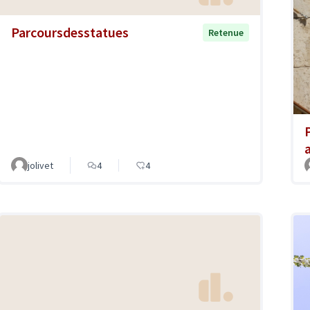
Parcoursdesstatues
Retenue
jolivet
4
4