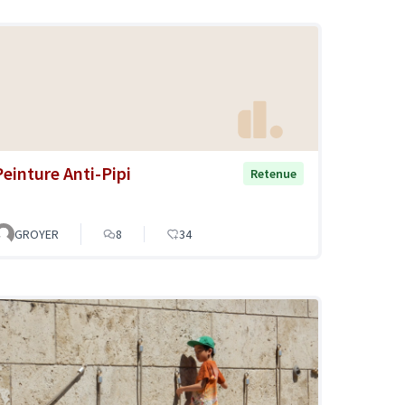
Peinture Anti-Pipi
Retenue
GROYER
8
34