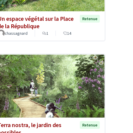
Un espace végétal sur la Place
Retenue
de la République
chassagnard
1
14
erra nostra, le jardin des
Retenue
possibles