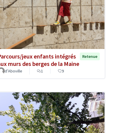
Parcours/jeux enfants intégrés
Retenue
aux murs des berges de la Maine
d’Aboville
1
9