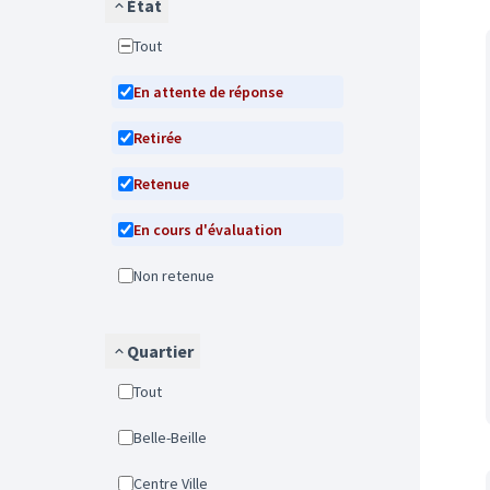
État
Tout
En attente de réponse
Retirée
Retenue
En cours d'évaluation
Non retenue
Quartier
Tout
Belle-Beille
Centre Ville