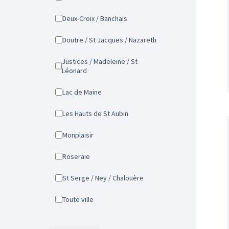
Deux-Croix / Banchais
Doutre / St Jacques / Nazareth
Justices / Madeleine / St
Léonard
Lac de Maine
Les Hauts de St Aubin
Monplaisir
Roseraie
St Serge / Ney / Chalouère
Toute ville