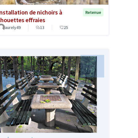
Installation de nichoirs à
Retenue
chouettes effraies
aurely49
13
25