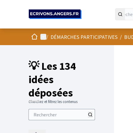
Panneau de gestion des cookies
Accueil
Menu principal
/
DÉMARCHES PARTICIPATIVES
/
BUD
💡 Les 134
idées
déposées
Cherchez et filtrez les contenus