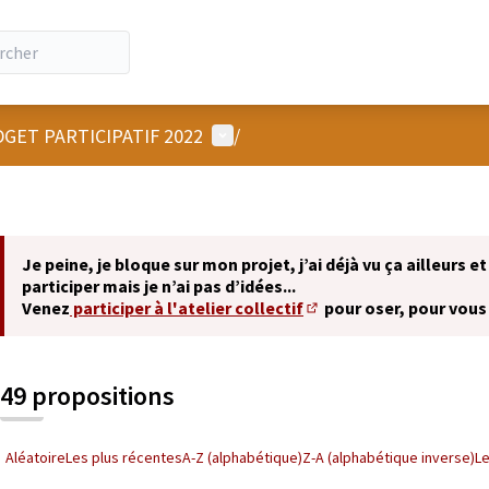
Menu utilisateur
GET PARTICIPATIF 2022
/
Je peine, je bloque sur mon projet, j’ai déjà vu ça ailleurs et
participer mais je n’ai pas d’idées...
Venez
participer à l'atelier collectif
pour oser, pour vous
(S'ouvre dans un nouvel 
49 propositions
Aléatoire
Les plus récentes
A-Z (alphabétique)
Z-A (alphabétique inverse)
L