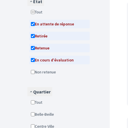
État
Tout
En attente de réponse
Retirée
Retenue
En cours d'évaluation
Non retenue
Quartier
Tout
Belle-Beille
Centre Ville