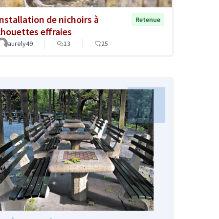
Installation de nichoirs à
Retenue
chouettes effraies
aurely49
13
25