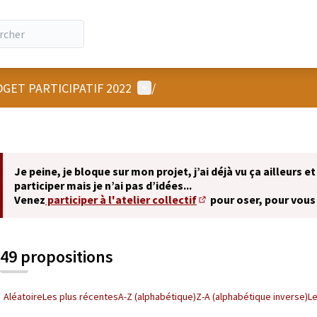
Menu utilisateur
GET PARTICIPATIF 2022
/
Je peine, je bloque sur mon projet, j’ai déjà vu ça ailleurs et
participer mais je n’ai pas d’idées...
Venez
participer à l'atelier collectif
pour oser, pour vous
(S'ouvre dans un nouvel 
49 propositions
Aléatoire
Les plus récentes
A-Z (alphabétique)
Z-A (alphabétique inverse)
L