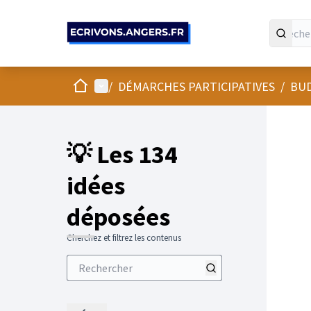
Panneau de gestion des cookies
Accueil
Menu principal
/
DÉMARCHES PARTICIPATIVES
/
BUD
💡 Les 134
idées
déposées
Cherchez et filtrez les contenus