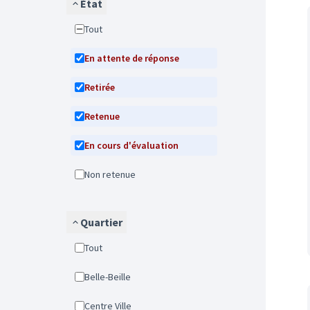
État
Tout
En attente de réponse
Retirée
Retenue
En cours d'évaluation
Non retenue
Quartier
Tout
Belle-Beille
Centre Ville