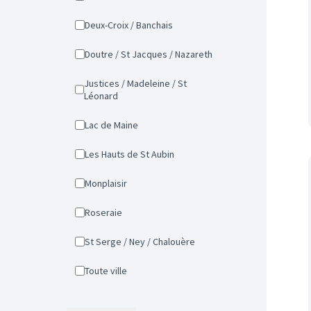
Deux-Croix / Banchais
Doutre / St Jacques / Nazareth
Justices / Madeleine / St
Léonard
Lac de Maine
Les Hauts de St Aubin
Monplaisir
Roseraie
St Serge / Ney / Chalouère
Toute ville