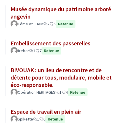
Musée dynamique du patrimoine arboré
angevin
Côme et JBAM
2
5
Retenue
Embellissement des passerelles
trebor
1
7
Retenue
BIVOUAK : un lieu de rencontre et de
détente pour tous, modulaire, mobile et
éco-responsable.
Opération HERITAGES
1
4
Retenue
Espace de travail en plein air
Spikette
1
6
Retenue