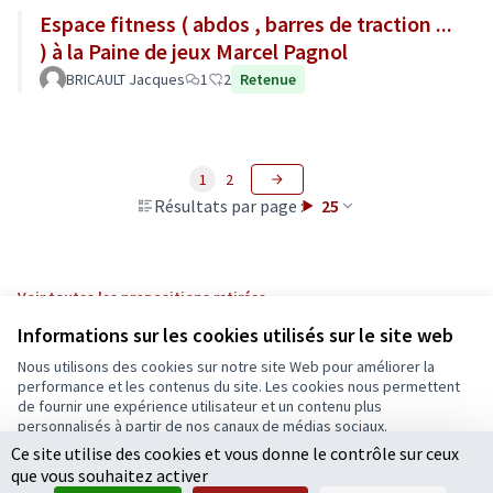
Espace fitness ( abdos , barres de traction ...
) à la Paine de jeux Marcel Pagnol
BRICAULT Jacques
1
2
Retenue
1
2
Résultats par page :
25
Voir toutes les propositions retirées
Informations sur les cookies utilisés sur le site web
Nous utilisons des cookies sur notre site Web pour améliorer la
Conditions d'utilisation
performance et les contenus du site. Les cookies nous permettent
Paramètres des cookies
de fournir une expérience utilisateur et un contenu plus
Ecrivons Angers sur X
Ecrivons Angers sur Facebook
personnalisés à partir de nos canaux de médias sociaux.
(Lien externe)
(Lien externe)
Ce site utilise des cookies et vous donne le contrôle sur ceux
Tout accepter
que vous souhaitez activer
Accepter seulement les cookies essentiels