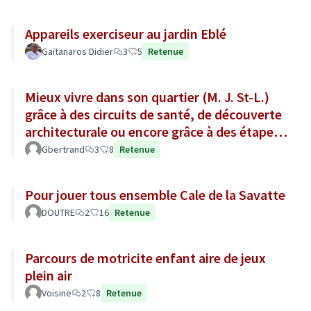
Appareils exerciseur au jardin Eblé
Gaïtanaros Didier
3
5
Retenue
Mieux vivre dans son quartier (M. J. St-L.)
grâce à des circuits de santé, de découverte
architecturale ou encore grâce à des étapes
gourmandes !
Gbertrand
3
8
Retenue
Pour jouer tous ensemble Cale de la Savatte
DOUTRE
2
16
Retenue
Parcours de motricite enfant aire de jeux
plein air
Voisine
2
8
Retenue