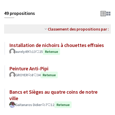
49 propositions
Classement des propositions par :
Installation de nichoirs à chouettes effraies
aurely49
13
25
Retenue
Peinture Anti-Pipi
GROYER
8
34
Retenue
Bancs et Sièges au quatre coins de notre
ville
Gaïtanaros Didier
7
12
Retenue