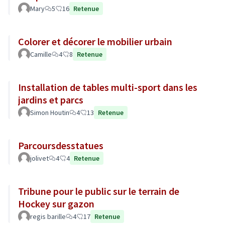
Mary
5
16
Retenue
Colorer et décorer le mobilier urbain
Camille
4
8
Retenue
Installation de tables multi-sport dans les
jardins et parcs
Simon Houtin
4
13
Retenue
Parcoursdesstatues
jolivet
4
4
Retenue
Tribune pour le public sur le terrain de
Hockey sur gazon
regis barille
4
17
Retenue