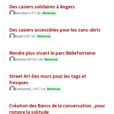
Des casiers solidaires à Angers
Mondain
7
26
Retenue
Des casiers accessibles pour les sans-abris
Raph
6
25
Retenue
Rendre plus vivant le parc Bellefontaine
Adeline M
6
26
Retenue
Street Art Des murs pour les tags et
fresques
Emmanuel_
5
14
Retenue
Création des Bancs de la conversation , pour
rompre la solitude