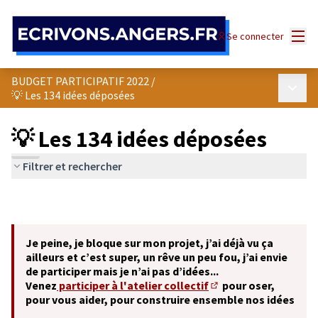
Panneau de gestion des cookies
Menu
Se connecter
BUDGET PARTICIPATIF 2022
/
Menu p
💡 Les 134 idées déposées
💡 Les 134 idées déposées
Filtrer et rechercher
Je peine, je bloque sur mon projet, j’ai déjà vu ça
ailleurs et c’est super, un rêve un peu fou, j’ai envie
de participer mais je n’ai pas d’idées...
Venez
participer à l'atelier collectif
pour oser,
(S'ouvre dans un nouve
pour vous aider, pour construire ensemble nos idées