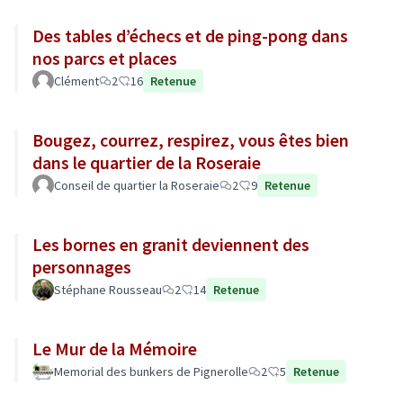
Des tables d’échecs et de ping-pong dans
nos parcs et places
Clément
2
16
Retenue
Bougez, courrez, respirez, vous êtes bien
dans le quartier de la Roseraie
Conseil de quartier la Roseraie
2
9
Retenue
Les bornes en granit deviennent des
personnages
Stéphane Rousseau
2
14
Retenue
Le Mur de la Mémoire
Memorial des bunkers de Pignerolle
2
5
Retenue