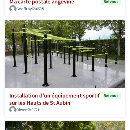
Ma carte postale angevine
Retenue
Geoffroy
0
5
Installation d'un équipement sportif
Retenue
sur les Hauts de St Aubin
Olwen
0
1