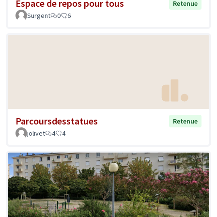
Espace de repos pour tous
Retenue
Surgent
0
6
Parcoursdesstatues
Retenue
jolivet
4
4