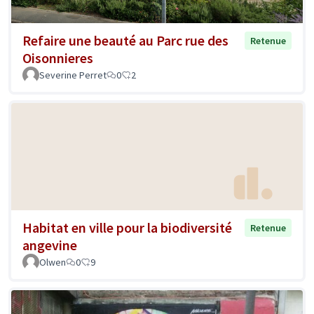
Refaire une beauté au Parc rue des
Retenue
Oisonnieres
Severine Perret
0
2
Habitat en ville pour la biodiversité
Retenue
angevine
Olwen
0
9