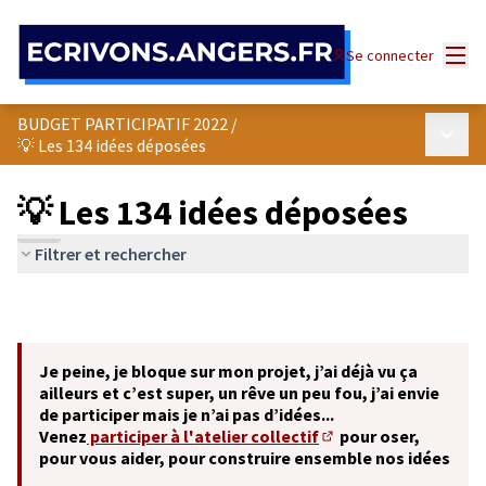
Panneau de gestion des cookies
Menu
Se connecter
BUDGET PARTICIPATIF 2022
/
Menu p
💡 Les 134 idées déposées
💡 Les 134 idées déposées
Filtrer et rechercher
Je peine, je bloque sur mon projet, j’ai déjà vu ça
ailleurs et c’est super, un rêve un peu fou, j’ai envie
de participer mais je n’ai pas d’idées...
Venez
participer à l'atelier collectif
pour oser,
(S'ouvre dans un nouve
pour vous aider, pour construire ensemble nos idées