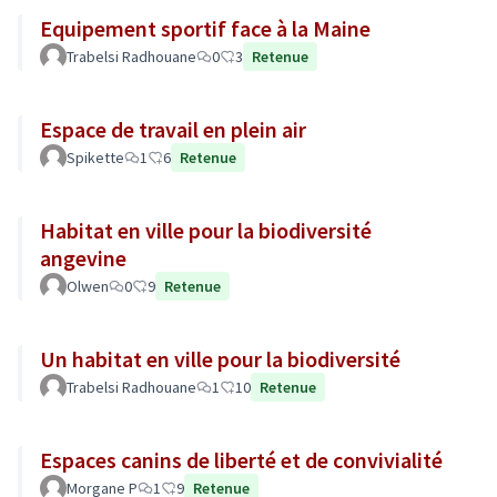
Equipement sportif face à la Maine
Trabelsi Radhouane
0
3
Retenue
Espace de travail en plein air
Spikette
1
6
Retenue
Habitat en ville pour la biodiversité
angevine
Olwen
0
9
Retenue
Un habitat en ville pour la biodiversité
Trabelsi Radhouane
1
10
Retenue
Espaces canins de liberté et de convivialité
Morgane P
1
9
Retenue