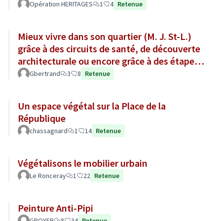
Opération HERITAGES
1
4
Retenue
Mieux vivre dans son quartier (M. J. St-L.)
grâce à des circuits de santé, de découverte
architecturale ou encore grâce à des étapes
gourmandes !
Gbertrand
3
8
Retenue
Un espace végétal sur la Place de la
République
chassagnard
1
14
Retenue
Végétalisons le mobilier urbain
Le Ronceray
1
22
Retenue
Peinture Anti-Pipi
GROYER
8
34
Retenue