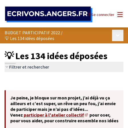
Panneau de gestion des cookies
Menu
Se connecter
BUDGET PARTICIPATIF 2022
/
Menu p
💡 Les 134 idées déposées
💡 Les 134 idées déposées
Filtrer et rechercher
Je peine, je bloque sur mon projet, j’ai déjà vu ça
ailleurs et c’est super, un rêve un peu fou, j’ai envie
de participer mais je n’ai pas d’idées...
Venez
participer à l'atelier collectif
pour oser,
(S'ouvre dans un nouve
pour vous aider, pour construire ensemble nos idées