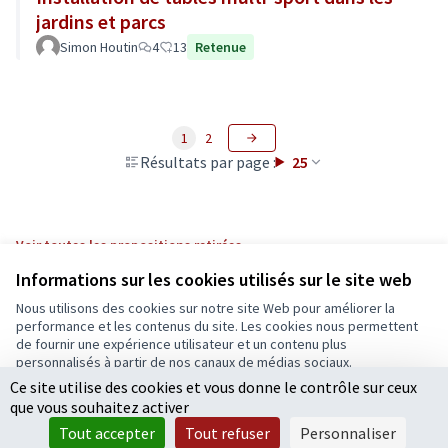
jardins et parcs
Simon Houtin
4
13
Retenue
1
2
Résultats par page :
25
Voir toutes les propositions retirées
Informations sur les cookies utilisés sur le site web
Nous utilisons des cookies sur notre site Web pour améliorer la
Conditions d'utilisation
performance et les contenus du site. Les cookies nous permettent
Paramètres des cookies
de fournir une expérience utilisateur et un contenu plus
Ecrivons Angers sur X
Ecrivons Angers sur Facebook
personnalisés à partir de nos canaux de médias sociaux.
(Lien externe)
(Lien externe)
Ce site utilise des cookies et vous donne le contrôle sur ceux
Tout accepter
que vous souhaitez activer
Accepter seulement les cookies essentiels
Tout accepter
Tout refuser
Personnaliser
Licence Cre
(Lien extern