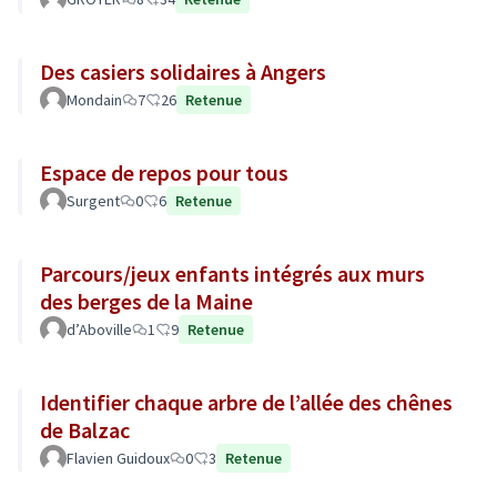
Des casiers solidaires à Angers
Mondain
7
26
Retenue
Espace de repos pour tous
Surgent
0
6
Retenue
Parcours/jeux enfants intégrés aux murs
des berges de la Maine
d’Aboville
1
9
Retenue
Identifier chaque arbre de l’allée des chênes
de Balzac
Flavien Guidoux
0
3
Retenue