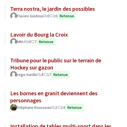
Terra nostra, le jardin des possibles
Flavien Guidoux
0
10
Retenue
Lavoir du Bourg la Croix
MMJ
0
7
Retenue
Tribune pour le public sur le terrain de
Hockey sur gazon
regis barille
4
17
Retenue
Les bornes en granit deviennent des
personnages
Stéphane Rousseau
2
14
Retenue
Installation de tables multi-sport dans les