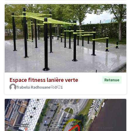
Espace fitness lanière verte
Retenue
Trabelsi Radhouane
0
1