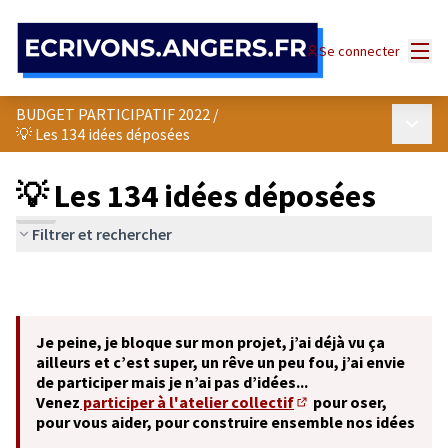
Panneau de gestion des cookies
Menu
Se connecter
BUDGET PARTICIPATIF 2022
/
Menu p
💡 Les 134 idées déposées
💡 Les 134 idées déposées
Filtrer et rechercher
Je peine, je bloque sur mon projet, j’ai déjà vu ça
ailleurs et c’est super, un rêve un peu fou, j’ai envie
de participer mais je n’ai pas d’idées...
Venez
participer à l'atelier collectif
pour oser,
(S'ouvre dans un nouve
pour vous aider, pour construire ensemble nos idées