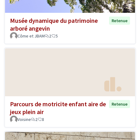
Musée dynamique du patrimoine
Retenue
arboré angevin
Côme et JBAM
2
5
Parcours de motricite enfant aire de
Retenue
jeux plein air
Voisine
2
8