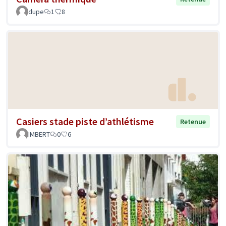
dupe
1
8
Casiers stade piste d’athlétisme
Retenue
IMBERT
0
6