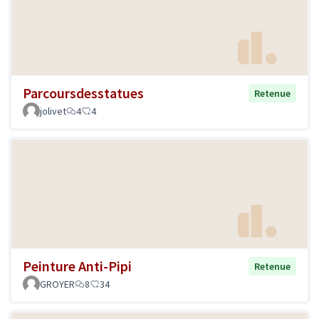
Parcoursdesstatues
Retenue
jolivet
4
4
Peinture Anti-Pipi
Retenue
GROYER
8
34