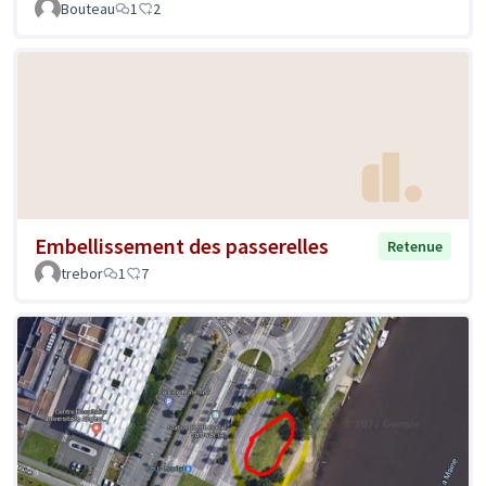
Bouteau
1
2
Embellissement des passerelles
Retenue
trebor
1
7