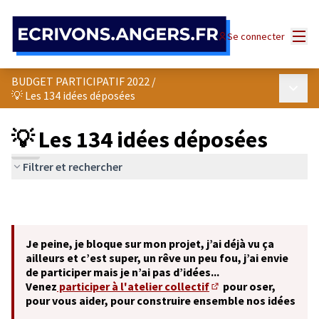
Panneau de gestion des cookies
Menu
Se connecter
BUDGET PARTICIPATIF 2022
/
Menu p
💡 Les 134 idées déposées
💡 Les 134 idées déposées
Filtrer et rechercher
Je peine, je bloque sur mon projet, j’ai déjà vu ça
ailleurs et c’est super, un rêve un peu fou, j’ai envie
de participer mais je n’ai pas d’idées...
Venez
participer à l'atelier collectif
pour oser,
(S'ouvre dans un nouve
pour vous aider, pour construire ensemble nos idées