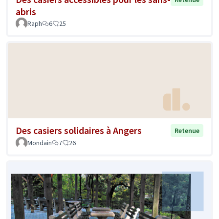
abris
Raph
6
25
Des casiers solidaires à Angers
Retenue
Mondain
7
26