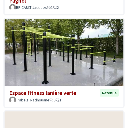
Pagnol
BRICAULT Jacques
1
2
Espace fitness lanière verte
Retenue
Trabelsi Radhouane
0
1