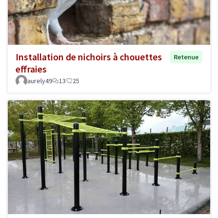
Installation de nichoirs à chouettes
Retenue
effraies
aurely49
13
25