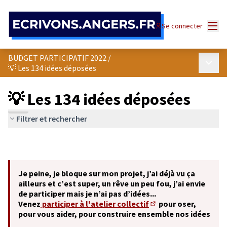
Panneau de gestion des cookies
Menu
Se connecter
BUDGET PARTICIPATIF 2022
/
Menu p
💡 Les 134 idées déposées
💡 Les 134 idées déposées
Filtrer et rechercher
Je peine, je bloque sur mon projet, j’ai déjà vu ça
ailleurs et c’est super, un rêve un peu fou, j’ai envie
de participer mais je n’ai pas d’idées...
Venez
participer à l'atelier collectif
pour oser,
(S'ouvre dans un nouve
pour vous aider, pour construire ensemble nos idées