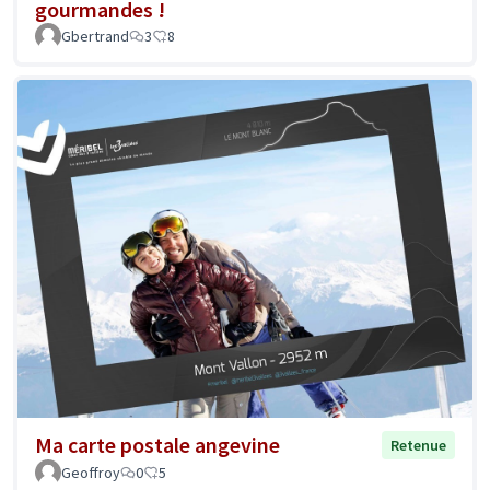
gourmandes !
Gbertrand
3
8
Ma carte postale angevine
Retenue
Geoffroy
0
5