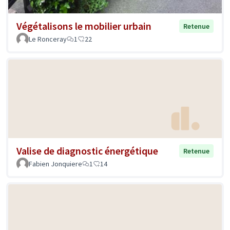
Végétalisons le mobilier urbain
Retenue
Le Ronceray
1
22
Valise de diagnostic énergétique
Retenue
Fabien Jonquiere
1
14