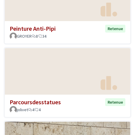
Peinture Anti-Pipi
Retenue
GROYER
8
34
Parcoursdesstatues
Retenue
jolivet
4
4