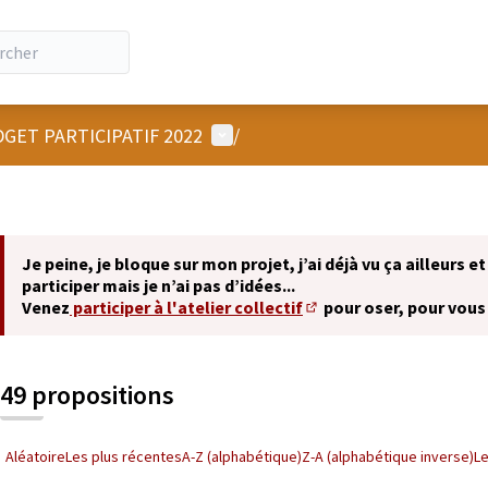
Menu utilisateur
GET PARTICIPATIF 2022
/
Je peine, je bloque sur mon projet, j’ai déjà vu ça ailleurs et
participer mais je n’ai pas d’idées...
Venez
participer à l'atelier collectif
pour oser, pour vous
(S'ouvre dans un nouvel 
49 propositions
Aléatoire
Les plus récentes
A-Z (alphabétique)
Z-A (alphabétique inverse)
L