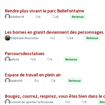
Rendre plus vivant le parc Bellefontaine
Adeline M
6
26
Retenue
Les bornes en granit deviennent des personnages
Stéphane Rousseau
2
14
Retenue
Parcoursdesstatues
jolivet
4
4
Retenue
Espace de travail en plein air
Spikette
1
6
Retenue
Bougez, courrez, respirez, vous êtes bien dans le q
Conseil de quartier la Roseraie
2
9
Ret