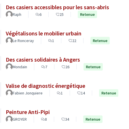
Des casiers accessibles pour les sans-abris
Raph
6
25
Retenue
Végétalisons le mobilier urbain
Le Ronceray
1
22
Retenue
Des casiers solidaires à Angers
Mondain
7
26
Retenue
Valise de diagnostic énergétique
Fabien Jonquiere
1
14
Retenue
Peinture Anti-Pipi
GROYER
8
34
Retenue