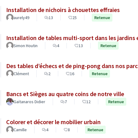
Installation de nichoirs à chouettes effraies
aurely49
13
25
Retenue
Installation de tables multi-sport dans les jardins 
Simon Houtin
4
13
Retenue
Des tables d’échecs et de ping-pong dans nos parc
Clément
2
16
Retenue
Bancs et Sièges au quatre coins de notre ville
Gaïtanaros Didier
7
12
Retenue
Colorer et décorer le mobilier urbain
Camille
4
8
Retenue