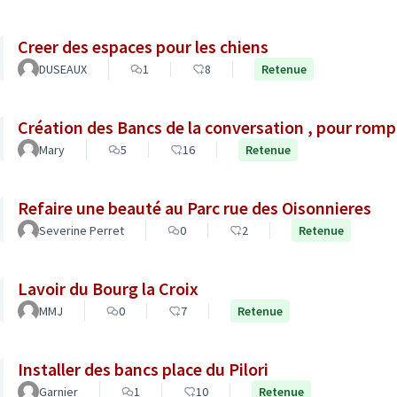
Creer des espaces pour les chiens
DUSEAUX
1
8
Retenue
Création des Bancs de la conversation , pour rompr
Mary
5
16
Retenue
Refaire une beauté au Parc rue des Oisonnieres
Severine Perret
0
2
Retenue
Lavoir du Bourg la Croix
MMJ
0
7
Retenue
Installer des bancs place du Pilori
Garnier
1
10
Retenue