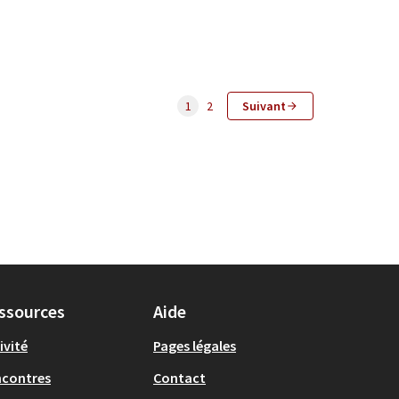
1
2
Suivant
ssources
Aide
ivité
Pages légales
ncontres
Contact