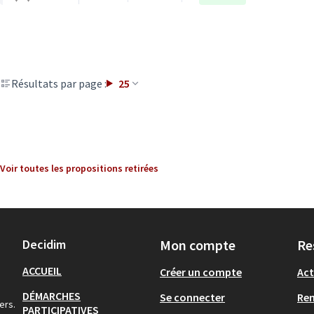
Résultats par page :
25
Voir toutes les propositions retirées
Decidim
Mon compte
Re
ACCUEIL
Créer un compte
Act
DÉMARCHES
Se connecter
Re
ers.
PARTICIPATIVES