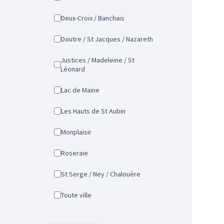
Deux-Croix / Banchais
Doutre / St Jacques / Nazareth
Justices / Madeleine / St
Léonard
Lac de Maine
Les Hauts de St Aubin
Monplaisir
Roseraie
St Serge / Ney / Chalouère
Toute ville