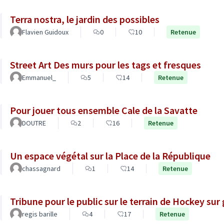
Terra nostra, le jardin des possibles
Flavien Guidoux
0
10
Retenue
Street Art Des murs pour les tags et fresques
Emmanuel_
5
14
Retenue
Pour jouer tous ensemble Cale de la Savatte
DOUTRE
2
16
Retenue
Un espace végétal sur la Place de la République
chassagnard
1
14
Retenue
Tribune pour le public sur le terrain de Hockey sur
regis barille
4
17
Retenue