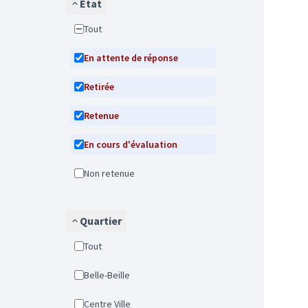
État
Tout
En attente de réponse
Retirée
Retenue
En cours d'évaluation
Non retenue
Quartier
Tout
Belle-Beille
Centre Ville