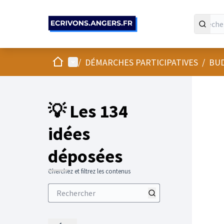
Panneau de gestion des cookies
Accueil
Menu principal
/
DÉMARCHES PARTICIPATIVES
/
BUD
💡 Les 134
idées
déposées
Cherchez et filtrez les contenus