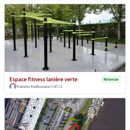
Espace fitness lanière verte
Retenue
Trabelsi Radhouane
0
1