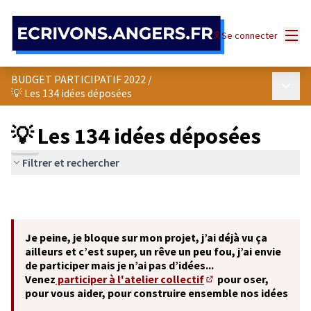
Panneau de gestion des cookies
Menu
Se connecter
BUDGET PARTICIPATIF 2022
/
Menu p
💡 Les 134 idées déposées
💡 Les 134 idées déposées
Filtrer et rechercher
Je peine, je bloque sur mon projet, j’ai déjà vu ça
ailleurs et c’est super, un rêve un peu fou, j’ai envie
de participer mais je n’ai pas d’idées...
Venez
participer à l'atelier collectif
pour oser,
(S'ouvre dans un nouve
pour vous aider, pour construire ensemble nos idées