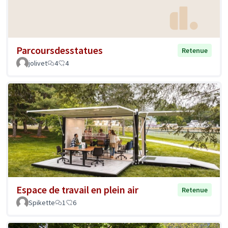
Parcoursdesstatues
Retenue
jolivet
4
4
Espace de travail en plein air
Retenue
Spikette
1
6