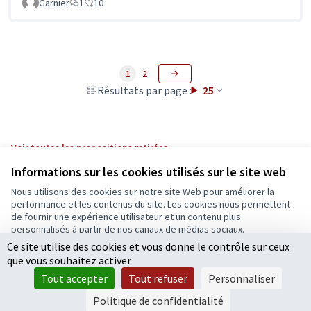
Garnier
1
10
1
2
Résultats par page :
25
Voir toutes les propositions retirées
Informations sur les cookies utilisés sur le site web
Nous utilisons des cookies sur notre site Web pour améliorer la
Conditions d'utilisation
performance et les contenus du site. Les cookies nous permettent
Paramètres des cookies
de fournir une expérience utilisateur et un contenu plus
Ecrivons Angers sur X
Ecrivons Angers sur Facebook
personnalisés à partir de nos canaux de médias sociaux.
(Lien externe)
(Lien externe)
Ce site utilise des cookies et vous donne le contrôle sur ceux
Tout accepter
que vous souhaitez activer
Accepter seulement les cookies essentiels
Tout accepter
Tout refuser
Personnaliser
Licence Cre
(Lien extern
Paramètres
(Lien externe)
Site réalisé grâce au
logiciel libre Decidim
.
Politique de confidentialité
(Lien externe)