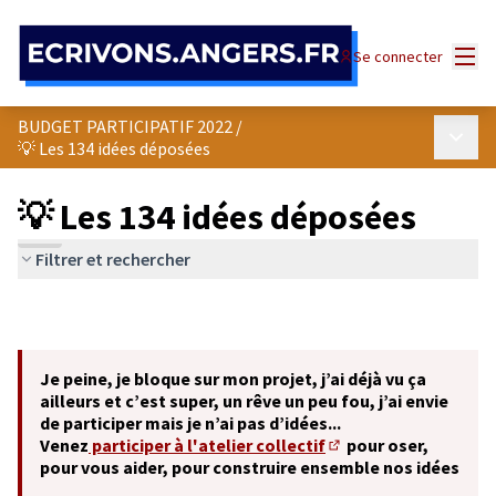
Panneau de gestion des cookies
Menu
Se connecter
BUDGET PARTICIPATIF 2022
/
Menu p
💡 Les 134 idées déposées
💡 Les 134 idées déposées
Filtrer et rechercher
Je peine, je bloque sur mon projet, j’ai déjà vu ça
ailleurs et c’est super, un rêve un peu fou, j’ai envie
de participer mais je n’ai pas d’idées...
Venez
participer à l'atelier collectif
pour oser,
(S'ouvre dans un nouve
pour vous aider, pour construire ensemble nos idées