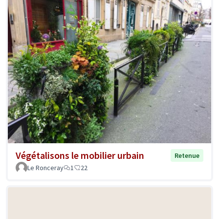
Végétalisons le mobilier urbain
Retenue
Le Ronceray
1
22