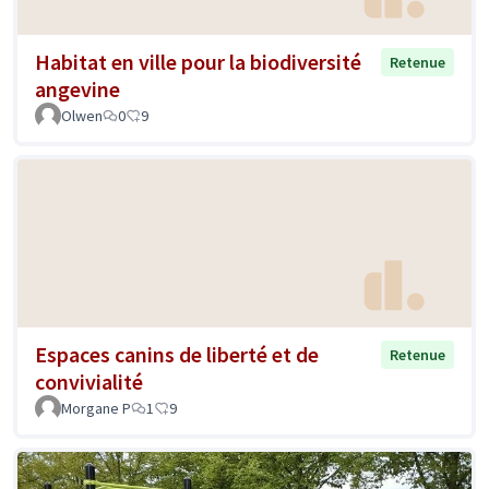
Habitat en ville pour la biodiversité
Retenue
angevine
Olwen
0
9
Espaces canins de liberté et de
Retenue
convivialité
Morgane P
1
9