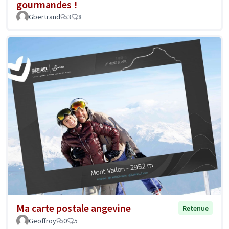
gourmandes !
Gbertrand
3
8
Ma carte postale angevine
Retenue
Geoffroy
0
5