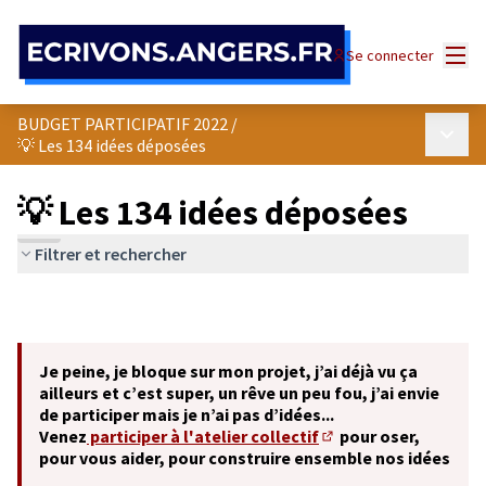
Panneau de gestion des cookies
Menu
Se connecter
BUDGET PARTICIPATIF 2022
/
Menu p
💡 Les 134 idées déposées
💡 Les 134 idées déposées
Filtrer et rechercher
Je peine, je bloque sur mon projet, j’ai déjà vu ça
ailleurs et c’est super, un rêve un peu fou, j’ai envie
de participer mais je n’ai pas d’idées...
Venez
participer à l'atelier collectif
pour oser,
(S'ouvre dans un nouve
pour vous aider, pour construire ensemble nos idées