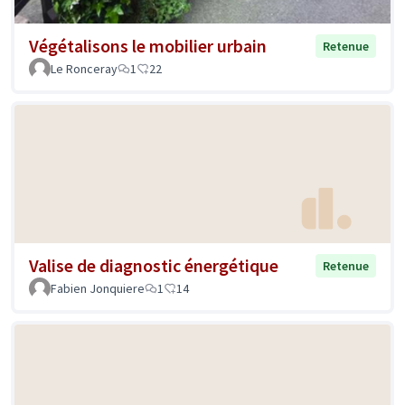
Végétalisons le mobilier urbain
Retenue
Le Ronceray
1
22
Valise de diagnostic énergétique
Retenue
Fabien Jonquiere
1
14