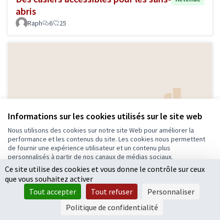
abris
Raph
6
25
Informations sur les cookies utilisés sur le site web
Creer des espaces pour les chiens
Nous utilisons des cookies sur notre site Web pour améliorer la
Retenue
performance et les contenus du site. Les cookies nous permettent
DUSEAUX
1
8
de fournir une expérience utilisateur et un contenu plus
personnalisés à partir de nos canaux de médias sociaux.
Ce site utilise des cookies et vous donne le contrôle sur ceux
Tout accepter
que vous souhaitez activer
Accepter seulement les cookies essentiels
Tout accepter
Tout refuser
Personnaliser
Paramètres
Politique de confidentialité