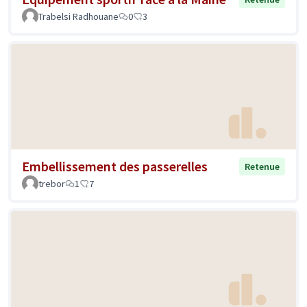
Trabelsi Radhouane
0
3
Embellissement des passerelles
Retenue
trebor
1
7