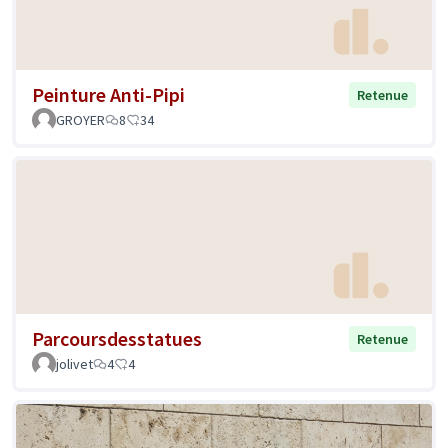
Peinture Anti-Pipi
Retenue
GROYER
8
34
Parcoursdesstatues
Retenue
jolivet
4
4