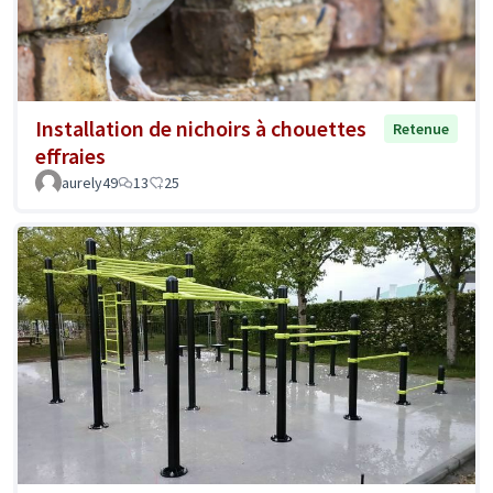
Installation de nichoirs à chouettes
Retenue
effraies
aurely49
13
25