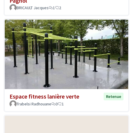
Pagnol
BRICAULT Jacques
1
2
Espace fitness lanière verte
Retenue
Trabelsi Radhouane
0
1