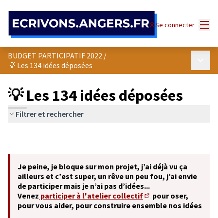
Panneau de gestion des cookies
Menu
Se connecter
BUDGET PARTICIPATIF 2022
/
Menu p
💡 Les 134 idées déposées
💡 Les 134 idées déposées
Filtrer et rechercher
Je peine, je bloque sur mon projet, j’ai déjà vu ça
ailleurs et c’est super, un rêve un peu fou, j’ai envie
de participer mais je n’ai pas d’idées...
Venez
participer à l'atelier collectif
pour oser,
(S'ouvre dans un nouve
pour vous aider, pour construire ensemble nos idées