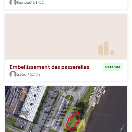
Bouteau
1
2
Embellissement des passerelles
Retenue
trebor
1
7