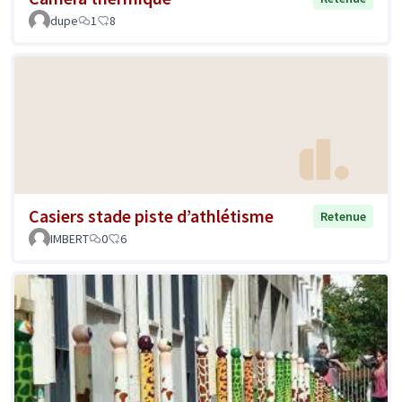
dupe
1
8
Casiers stade piste d’athlétisme
Retenue
IMBERT
0
6