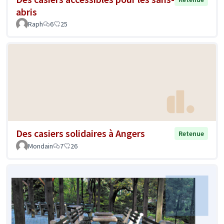
abris
Raph
6
25
Des casiers solidaires à Angers
Retenue
Mondain
7
26