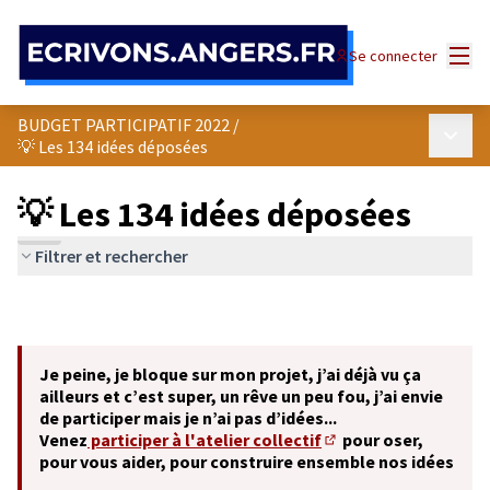
Panneau de gestion des cookies
Menu
Se connecter
BUDGET PARTICIPATIF 2022
/
Menu p
💡 Les 134 idées déposées
💡 Les 134 idées déposées
Filtrer et rechercher
Je peine, je bloque sur mon projet, j’ai déjà vu ça
ailleurs et c’est super, un rêve un peu fou, j’ai envie
de participer mais je n’ai pas d’idées...
Venez
participer à l'atelier collectif
pour oser,
(S'ouvre dans un nouve
pour vous aider, pour construire ensemble nos idées