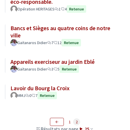
éco-responsable.
Opération HERITAGES
1
4
Retenue
Bancs et Sièges au quatre coins de notre
ville
Gaïtanaros Didier
7
12
Retenue
Appareils exerciseur au jardin Eblé
Gaïtanaros Didier
3
5
Retenue
Lavoir du Bourg la Croix
MMJ
0
7
Retenue
1
2
Résultats par page :
25