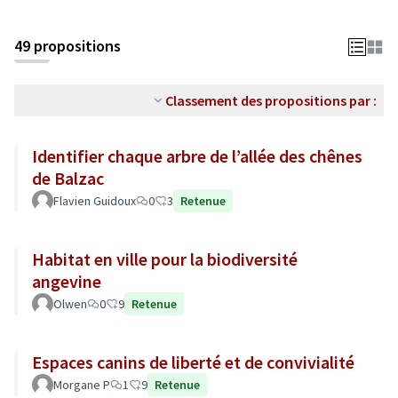
49 propositions
Classement des propositions par :
Identifier chaque arbre de l’allée des chênes
de Balzac
Flavien Guidoux
0
3
Retenue
Habitat en ville pour la biodiversité
angevine
Olwen
0
9
Retenue
Espaces canins de liberté et de convivialité
Morgane P
1
9
Retenue