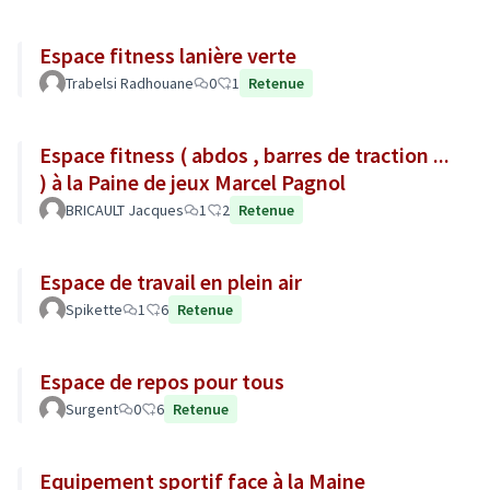
Espace fitness lanière verte
Trabelsi Radhouane
0
1
Retenue
Espace fitness ( abdos , barres de traction ...
) à la Paine de jeux Marcel Pagnol
BRICAULT Jacques
1
2
Retenue
Espace de travail en plein air
Spikette
1
6
Retenue
Espace de repos pour tous
Surgent
0
6
Retenue
Equipement sportif face à la Maine