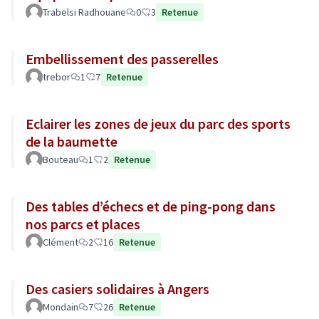
Trabelsi Radhouane
0
3
Retenue
Embellissement des passerelles
trebor
1
7
Retenue
Eclairer les zones de jeux du parc des sports
de la baumette
Bouteau
1
2
Retenue
Des tables d’échecs et de ping-pong dans
nos parcs et places
Clément
2
16
Retenue
Des casiers solidaires à Angers
Mondain
7
26
Retenue