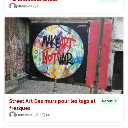
jolivet
4
4
Street Art Des murs pour les tags et
Retenue
fresques
Emmanuel_
5
14