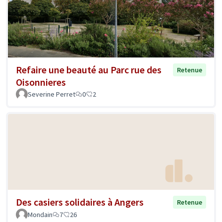
Refaire une beauté au Parc rue des
Retenue
Oisonnieres
Severine Perret
0
2
Des casiers solidaires à Angers
Retenue
Mondain
7
26