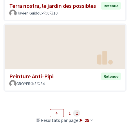
Terra nostra, le jardin des possibles
Retenue
Flavien Guidoux
0
10
Peinture Anti-Pipi
Retenue
GROYER
8
34
1
2
Résultats par page :
25