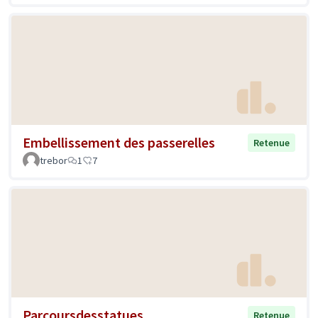
Embellissement des passerelles
Retenue
trebor
1
7
Parcoursdesstatues
Retenue