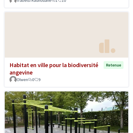
Trabelsi Radhouane
1
10
Habitat en ville pour la biodiversité
Retenue
angevine
Olwen
0
9