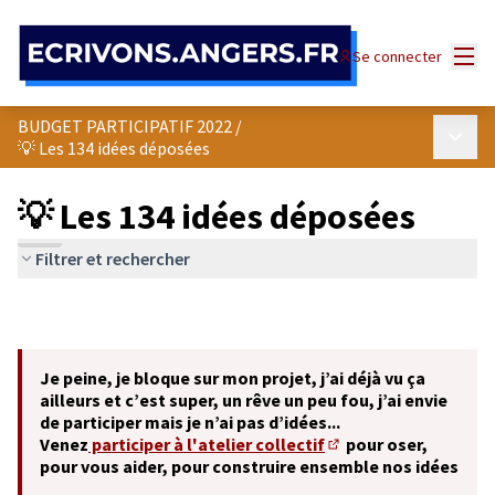
Panneau de gestion des cookies
Menu
Se connecter
BUDGET PARTICIPATIF 2022
/
Menu p
💡 Les 134 idées déposées
💡 Les 134 idées déposées
Filtrer et rechercher
Je peine, je bloque sur mon projet, j’ai déjà vu ça
ailleurs et c’est super, un rêve un peu fou, j’ai envie
de participer mais je n’ai pas d’idées...
Venez
participer à l'atelier collectif
pour oser,
(S'ouvre dans un nouve
pour vous aider, pour construire ensemble nos idées