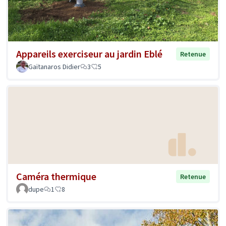
Appareils exerciseur au jardin Eblé
Retenue
Gaïtanaros Didier
3
5
Caméra thermique
Retenue
dupe
1
8