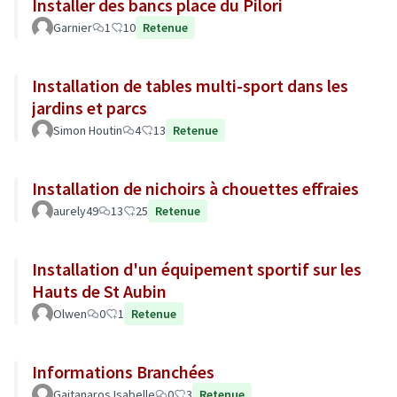
Installer des bancs place du Pilori
Garnier
1
10
Retenue
Installation de tables multi-sport dans les
jardins et parcs
Simon Houtin
4
13
Retenue
Installation de nichoirs à chouettes effraies
aurely49
13
25
Retenue
Installation d'un équipement sportif sur les
Hauts de St Aubin
Olwen
0
1
Retenue
Informations Branchées
Gaitanaros Isabelle
0
3
Retenue