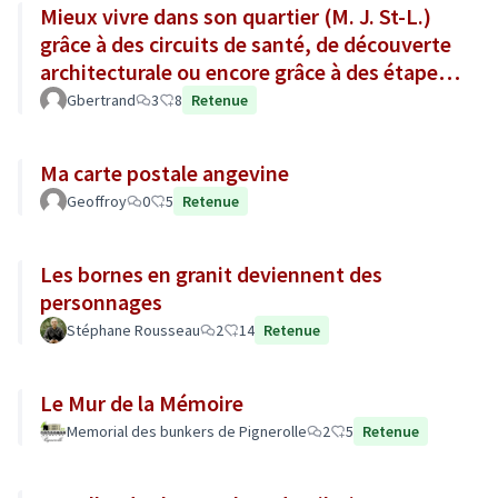
Mieux vivre dans son quartier (M. J. St-L.)
grâce à des circuits de santé, de découverte
architecturale ou encore grâce à des étapes
gourmandes !
Gbertrand
3
8
Retenue
Ma carte postale angevine
Geoffroy
0
5
Retenue
Les bornes en granit deviennent des
personnages
Stéphane Rousseau
2
14
Retenue
Le Mur de la Mémoire
Memorial des bunkers de Pignerolle
2
5
Retenue