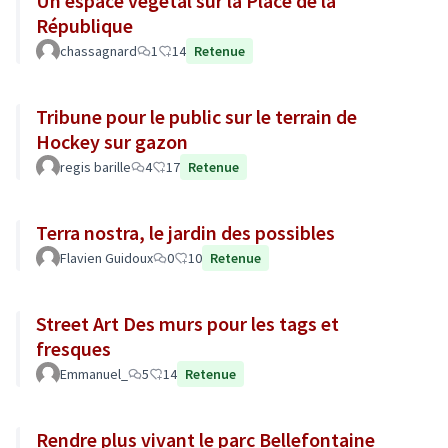
Un espace végétal sur la Place de la
République
chassagnard
1
14
Retenue
Tribune pour le public sur le terrain de
Hockey sur gazon
regis barille
4
17
Retenue
Terra nostra, le jardin des possibles
Flavien Guidoux
0
10
Retenue
Street Art Des murs pour les tags et
fresques
Emmanuel_
5
14
Retenue
Rendre plus vivant le parc Bellefontaine