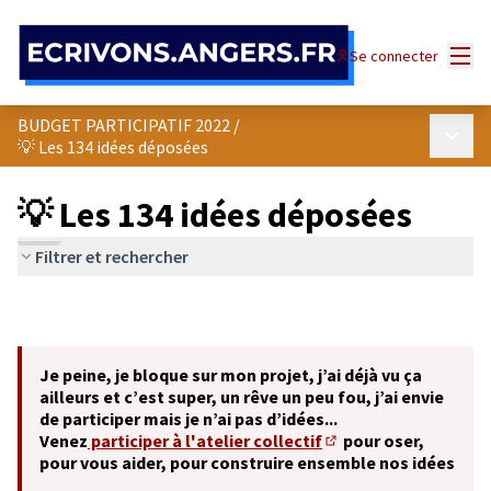
Panneau de gestion des cookies
Menu
Se connecter
BUDGET PARTICIPATIF 2022
/
Menu p
💡 Les 134 idées déposées
💡 Les 134 idées déposées
Filtrer et rechercher
Je peine, je bloque sur mon projet, j’ai déjà vu ça
ailleurs et c’est super, un rêve un peu fou, j’ai envie
de participer mais je n’ai pas d’idées...
Venez
participer à l'atelier collectif
pour oser,
(S'ouvre dans un nouve
pour vous aider, pour construire ensemble nos idées