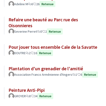
Adeline M
6
26
Retenue
Refaire une beauté au Parc rue des
Oisonnieres
Severine Perret
0
2
Retenue
Pour jouer tous ensemble Cale de la Savatte
DOUTRE
2
16
Retenue
Plantation d'un grenadier de l'amitié
Association Franco Arménienne d'Angers
1
6
Retenue
Peinture Anti-Pipi
GROYER
8
34
Retenue