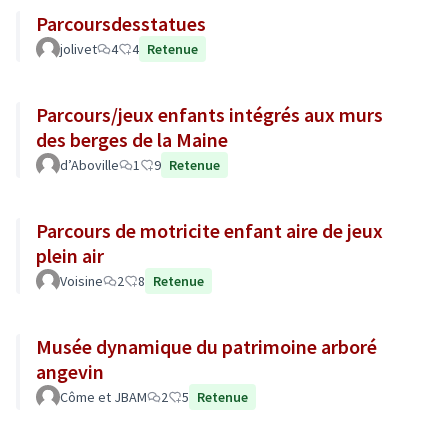
Parcoursdesstatues
jolivet
4
4
Retenue
Parcours/jeux enfants intégrés aux murs
des berges de la Maine
d’Aboville
1
9
Retenue
Parcours de motricite enfant aire de jeux
plein air
Voisine
2
8
Retenue
Musée dynamique du patrimoine arboré
angevin
Côme et JBAM
2
5
Retenue