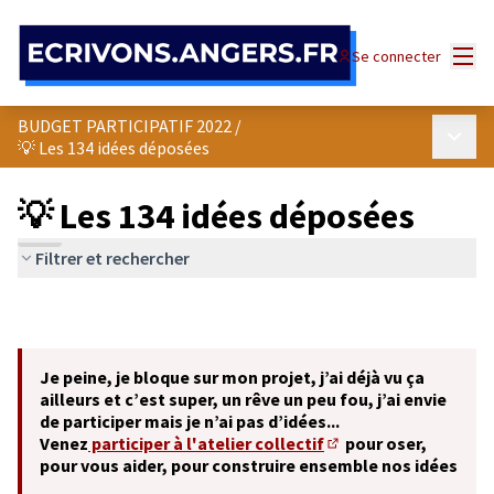
Panneau de gestion des cookies
Menu
Se connecter
BUDGET PARTICIPATIF 2022
/
Menu p
💡 Les 134 idées déposées
💡 Les 134 idées déposées
Filtrer et rechercher
Je peine, je bloque sur mon projet, j’ai déjà vu ça
ailleurs et c’est super, un rêve un peu fou, j’ai envie
de participer mais je n’ai pas d’idées...
Venez
participer à l'atelier collectif
pour oser,
(S'ouvre dans un nouve
pour vous aider, pour construire ensemble nos idées